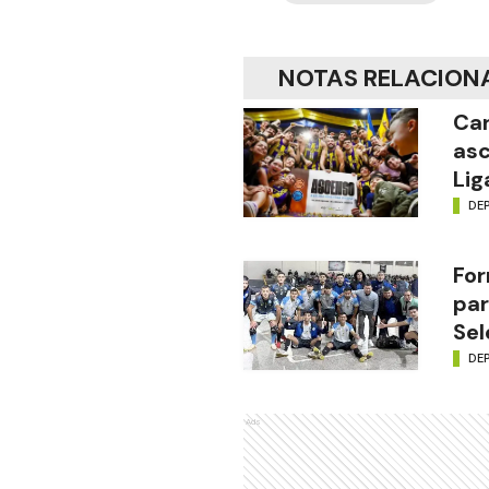
NOTAS RELACION
Car
asc
Lig
DE
For
par
Sel
DE
Ads