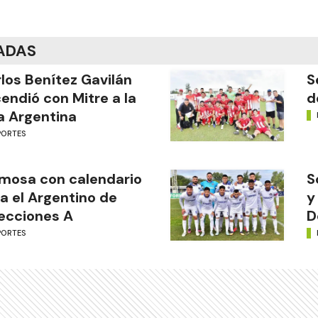
ADAS
los Benítez Gavilán
S
endió con Mitre a la
d
a Argentina
PORTES
mosa con calendario
S
a el Argentino de
y
ecciones A
D
PORTES