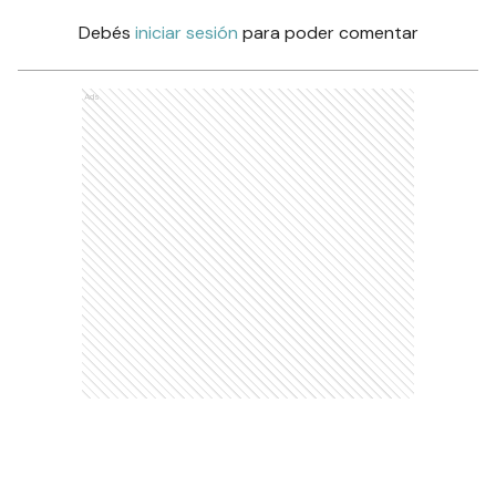
Debés
iniciar sesión
para poder comentar
Ads