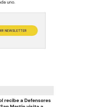
ada uno.
BIR NEWSLETTER
ol recibe a Defensores
 San Martín visita a