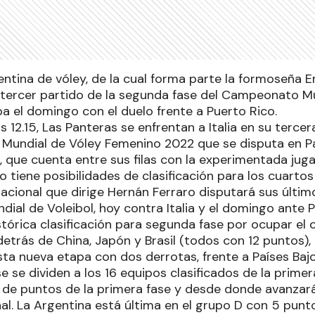
ntina de vóley, de la cual forma parte la formoseña E
 tercer partido de la segunda fase del Campeonato Mu
a el domingo con el duelo frente a Puerto Rico.
as 12.15, Las Panteras se enfrentan a Italia en su terce
 Mundial de Vóley Femenino 2022 que se disputa en Paí
, que cuenta entre sus filas con la experimentada ju
o tiene posibilidades de clasificación para los cuartos 
acional que dirige Hernán Ferraro disputará sus últim
al de Voleibol, hoy contra Italia y el domingo ante 
stórica clasificación para segunda fase por ocupar el 
etrás de China, Japón y Brasil (todos con 12 puntos),
ta nueva etapa con dos derrotas, frente a Países Bajo
e se dividen a los 16 equipos clasificados de la prime
de puntos de la primera fase y desde donde avanzar
nal. La Argentina está última en el grupo D con 5 punt