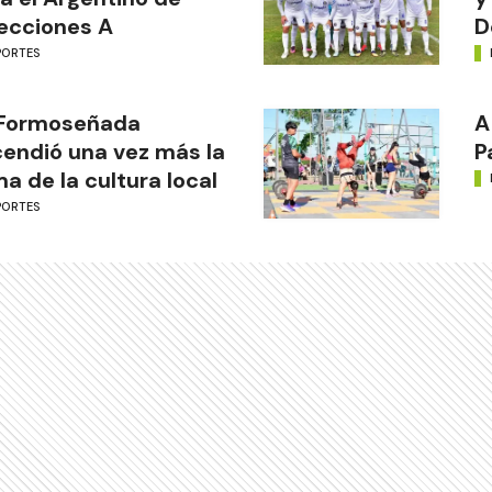
ecciones A
D
PORTES
 Formoseñada
A
endió una vez más la
P
ma de la cultura local
PORTES