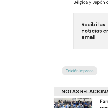
Bélgica y Japón 
Recibí las
noticias e
email
Edición Impresa
NOTAS RELACION
For
par