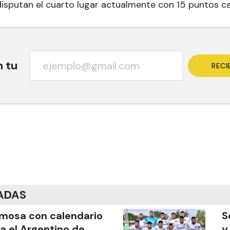
disputan el cuarto lugar actualmente con 15 puntos c
n tu
RECI
ADAS
mosa con calendario
S
a el Argentino de
y