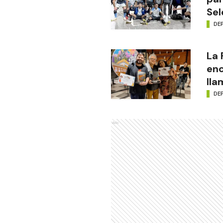
Sel
DE
La
enc
lla
DE
Ads