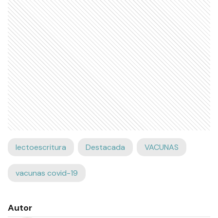
lectoescritura
Destacada
VACUNAS
vacunas covid-19
Autor