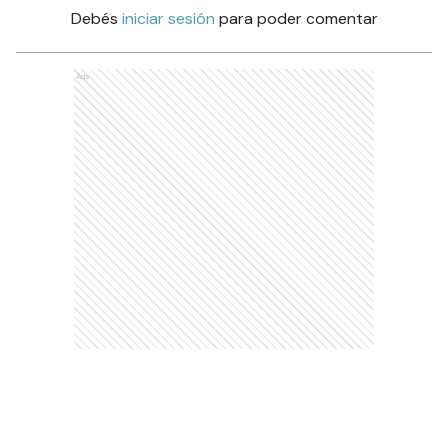
Debés
iniciar sesión
para poder comentar
Ads