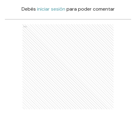
Debés
iniciar sesión
para poder comentar
Ads