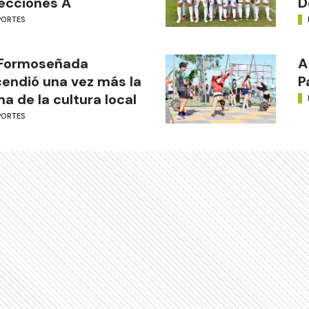
ecciones A
D
PORTES
 Formoseñada
A
endió una vez más la
P
ma de la cultura local
PORTES