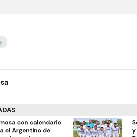
y
osa
ADAS
mosa con calendario
S
a el Argentino de
y