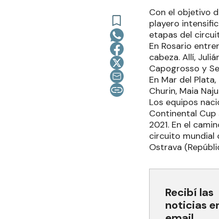
Con el objetivo d
playero intensifi
etapas del circui
En Rosario entre
cabeza. Allí, Jul
Capogrosso y Seb
En Mar del Plata,
Churin, Maia Naj
Los equipos nacio
Continental Cup s
2021. En el camin
circuito mundial
Ostrava (Repúbli
Recibí las
noticias e
email