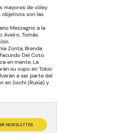
nes mayores de vóley
 objetivos son las
iano Mezzagno a la
ro Aveiro, Tomás
ión.
inia Zonta, Brenda
 Facundo Del Coto.
ica en mente. La
carán su cupo en Tokio
lverán a ser parte del
n en Sochi (Rusia) y
BIR NEWSLETTER