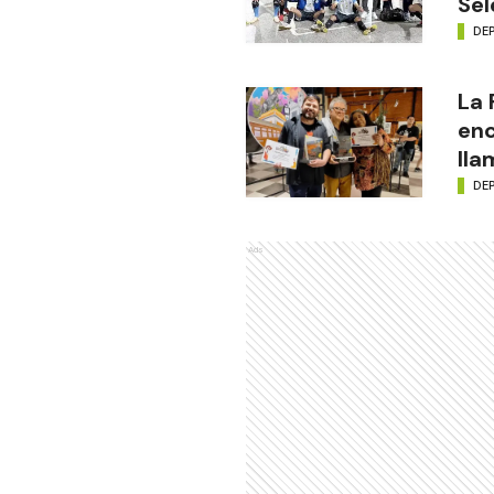
Sel
DE
La
enc
lla
DE
Ads