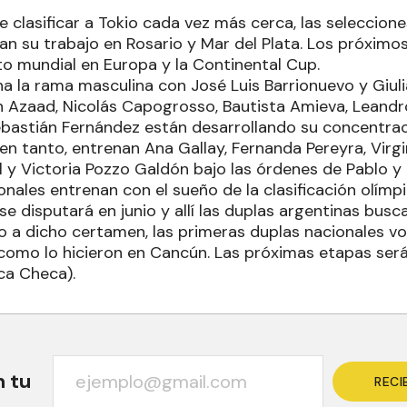
e clasificar a Tokio cada vez más cerca, las seleccio
can su trabajo en Rosario y Mar del Plata. Los próximos
to mundial en Europa y la Continental Cup.
na la rama masculina con José Luis Barrionuevo y Giul
ián Azaad, Nicolás Capogrosso, Bautista Amieva, Leand
astián Fernández están desarrollando su concentrac
 en tanto, entrenan Ana Gallay, Fernanda Pereyra, Virg
ul y Victoria Pozzo Galdón bajo las órdenes de Pablo y
nales entrenan con el sueño de la clasificación olímp
e disputará en junio y allí las duplas argentinas bus
o a dicho certamen, las primeras duplas nacionales vo
 como lo hicieron en Cancún. Las próximas etapas será
ca Checa).
n tu
RECI