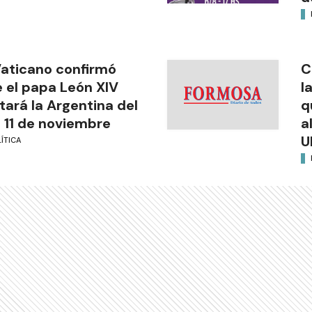
Vaticano confirmó
C
 el papa León XIV
l
itará la Argentina del
q
l 11 de noviembre
a
U
ÍTICA