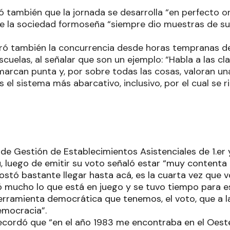
 también que la jornada se desarrolla “en perfecto or
 que la sociedad formoseña “siempre dio muestras de
ró también la concurrencia desde horas tempranas de
escuelas, al señalar que son un ejemplo: “Habla a las c
marcan punta y, por sobre todas las cosas, valoran u
el sistema más abarcativo, inclusivo, por el cual se 
de Gestión de Establecimientos Asistenciales de 1.er y
u, luego de emitir su voto señaló estar “muy contenta
costó bastante llegar hasta acá, es la cuarta vez que 
 mucho lo que está en juego y se tuvo tiempo para es
erramienta democrática que tenemos, el voto, que a la
emocracia”.
recordó que “en el año 1983 me encontraba en el Oest