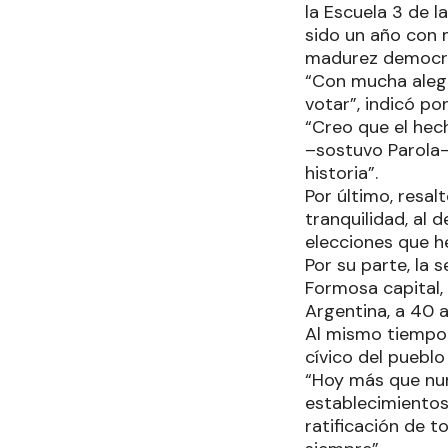
la Escuela 3 de l
sido un año con 
madurez democrá
“Con mucha aleg
votar”, indicó p
“Creo que el hec
–sostuvo Parola-
historia”.
Por último, resal
tranquilidad, al
elecciones que h
Por su parte, la 
Formosa capital, 
Argentina, a 40 
Al mismo tiempo 
cívico del puebl
“Hoy más que nun
establecimientos 
ratificación de 