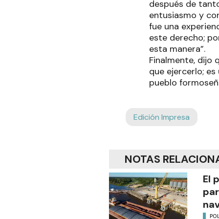
después de tanto
entusiasmo y con
fue una experien
este derecho; po
esta manera”.
Finalmente, dijo
que ejercerlo; e
pueblo formoseñ
Edición Impresa
NOTAS RELACION
El 
par
na
POL