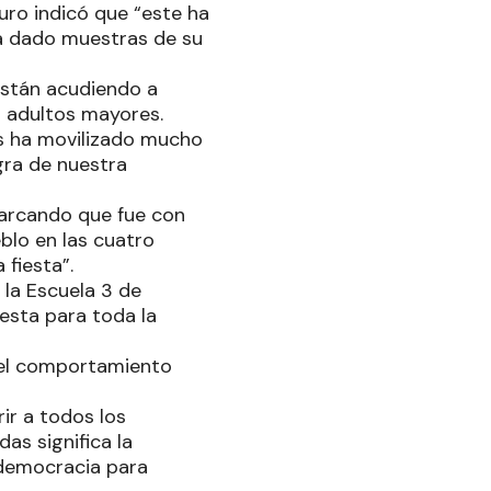
curo indicó que “este ha
a dado muestras de su
están acudiendo a
s adultos mayores.
s ha movilizado mucho
gra de nuestra
 marcando que fue con
blo en las cuatro
a fiesta”.
 la Escuela 3 de
iesta para toda la
 el comportamiento
ir a todos los
as significa la
 democracia para