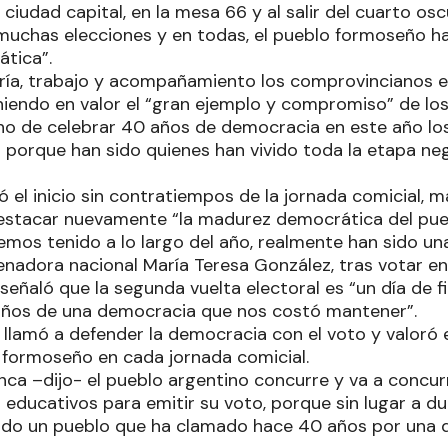
a ciudad capital, en la mesa 66 y al salir del cuarto os
muchas elecciones y en todas, el pueblo formoseño h
tica”.
ría, trabajo y acompañamiento los comprovincianos 
oniendo en valor el “gran ejemplo y compromiso” de lo
ho de celebrar 40 años de democracia en este año lo
 porque han sido quienes han vivido toda la etapa ne
tó el inicio sin contratiempos de la jornada comicial,
 destacar nuevamente “la madurez democrática del pue
emos tenido a lo largo del año, realmente han sido un
senadora nacional María Teresa González, tras votar en
señaló que la segunda vuelta electoral es “un día de f
años de una democracia que nos costó mantener”.
llamó a defender la democracia con el voto y valoró
o formoseño en cada jornada comicial.
ca –dijo- el pueblo argentino concurre y va a concurr
educativos para emitir su voto, porque sin lugar a dud
todo un pueblo que ha clamado hace 40 años por una