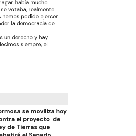
fragar, había mucho
 se votaba, realmente
os hemos podido ejercer
ender la democracia de
es un derecho y hay
decimos siempre, el
ormosa se moviliza hoy
ontra el proyecto de
ey de Tierras que
ebatirá el Senado