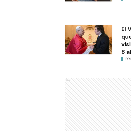
El 
que
vis
8 a
POL
Ads