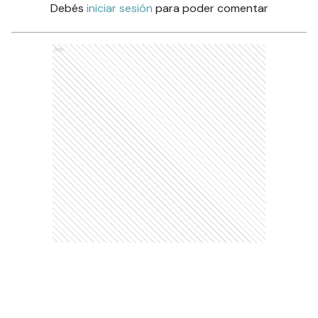
Debés
iniciar sesión
para poder comentar
Ads