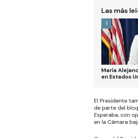
Las más le
1
María Alejand
en Estados U
El Presidente ta
de parte del bloq
Esperaba, con op
en la Cámara baj