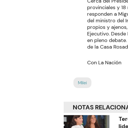
Cerca del Presid
provinciales y 1
responden a Migu
del ministro del 
propios y ajenos,
Ejecutivo. Desde I
en pleno debate. 
de la Casa Rosad
Con La Nación
Milei
NOTAS RELACION
Ter
lid