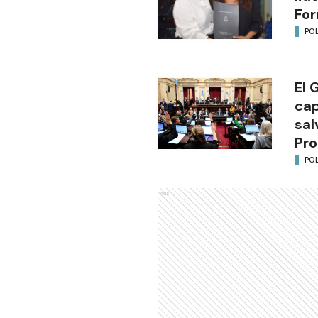
Fo
POL
El 
cap
sal
Pro
POL
Ads