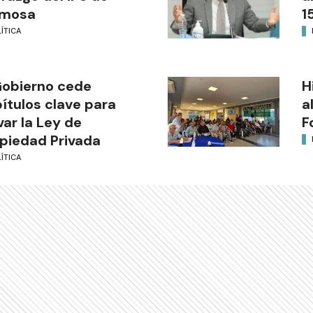
rmosa
1
ÍTICA
Gobierno cede
H
ítulos clave para
a
var la Ley de
F
piedad Privada
ÍTICA