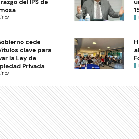
erazgo del IPS de
u
rmosa
1
ÍTICA
Gobierno cede
H
ítulos clave para
a
var la Ley de
F
piedad Privada
ÍTICA