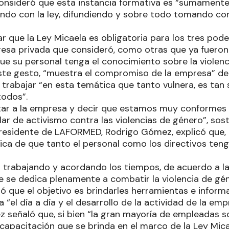
consideró que esta instancia formativa es “sumament
do con la ley, difundiendo y sobre todo tomando conc
r que la Ley Micaela es obligatoria para los tres pode
esa privada que consideró, como otras que ya fueron 
e su personal tenga el conocimiento sobre la violenci
ste gesto, “muestra el compromiso de la empresa” de
trabajar “en esta temática que tanto vulnera, es tan s
odos”.
tar a la empresa y decir que estamos muy conformes
ar de activismo contra las violencias de género”, sos
 presidente de LAFORMED, Rodrigo Gómez, explicó que
tica de que tanto el personal como los directivos ten
 trabajando y acordando los tiempos, de acuerdo a la 
 se dedica plenamente a combatir la violencia de gén
ó que el objetivo es brindarles herramientas e informa
 “el día a día y el desarrollo de la actividad de la emp
 señaló que, si bien “la gran mayoría de empleadas so
 capacitación que se brinda en el marco de la Ley Mic