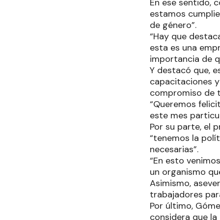
En ese sentido, 
estamos cumplien
de género”.
“Hay que destaca
esta es una empr
importancia de qu
Y destacó que, e
capacitaciones y 
compromiso de t
“Queremos felici
este mes particul
Por su parte, el
“tenemos la polí
necesarias”.
“En esto venimos
un organismo que
Asimismo, asever
trabajadores para
Por último, Gómez
considera que la