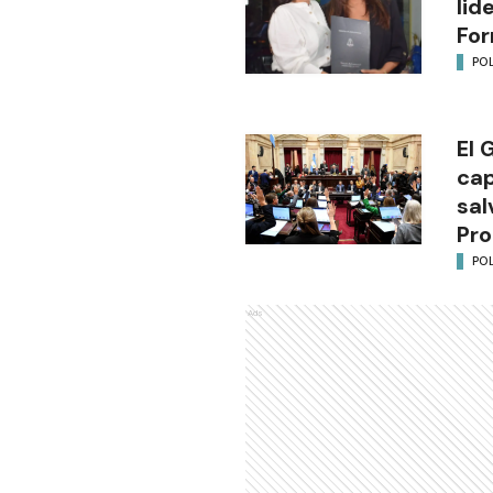
lid
Fo
POL
El 
cap
sal
Pro
POL
Ads