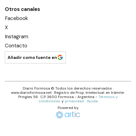
Otros canales
Facebook
X
Instagram
Contacto
Añadir como fuente en
Diario Formosa
© Todos los derechos reservados ·
www.
diarioformosa.net
· Registro de Prop. Intelectual: en trámite ·
Pringles 56
· C.P.
3600
Formosa
- Argentina -
Términos y
condiciones
y
privacidad
·
Ayuda
Powered by
La construcción disminuyó en los últimos doce meses – Diar