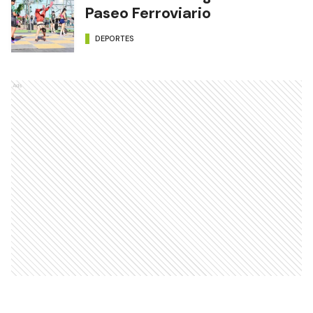
Paseo Ferroviario
DEPORTES
Ads