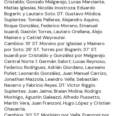
Cristaldo; Gonzalo Melgarejo, Lucas Marciante,
Matías Iglesias, Nicolás Inostroza; Eduardo
Bogarín; y Lautaro Soto. DT: Gustavo Módica.
Suplentes: Tomás Palleres; Alejandro Aquino,
Roque González, Federico Moreno, Emanuel
Isuardi, Gastón Torres, Lautaro Orellana, Alejo
Mainero y Catriel Weyreuter.
Cambios: 19’ ST. Moreno por Iglesias y Mainero
por Soto; 26’ ST. Torres por Bogarín; 37’ ST.
Isuardi por Cristaldo y González por Melgarejo.
Central Norte 1: Germán Salort; Lucas Reynoso,
Federico Rodríguez, Adrián Giordano, Laureano
Puñet; Leonardo González, Juan Manuel Carrizo,
Jonathan Mazzola, Leandro Vella; Sebastián
Navarro y Fabricio Reyes. DT: Víctor Riggio.
Suplentes: Juan Jaime; Braian Molina, Rodrigo
Morínigo, Agustín Galeazzi, Alfredo Pussetto,
Martín Vera, Juan Franzoni, Hugo López y Cristian
Chavarría.
Cambios: 30’ ST. Morínigo por Vella, Franzoni por