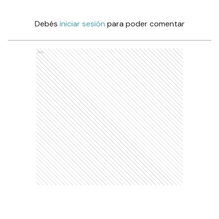
Debés
iniciar sesión
para poder comentar
Ads