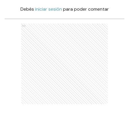
Debés
iniciar sesión
para poder comentar
Ads