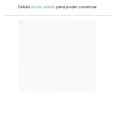
Debés
iniciar sesión
para poder comentar
Ads