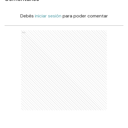
Debés
iniciar sesión
para poder comentar
Ads