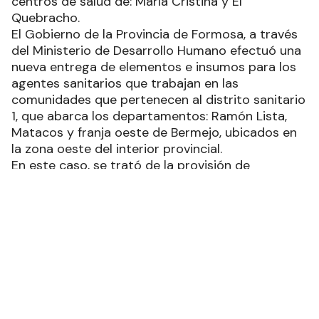
centros de salud de: María Cristina y El
Quebracho.
El Gobierno de la Provincia de Formosa, a través
del Ministerio de Desarrollo Humano efectuó una
nueva entrega de elementos e insumos para los
agentes sanitarios que trabajan en las
comunidades que pertenecen al distrito sanitario
1, que abarca los departamentos: Ramón Lista,
Matacos y franja oeste de Bermejo, ubicados en
la zona oeste del interior provincial.
En este caso, se trató de la provisión de
mochilas, tensiómetros, estetoscopios, balanzas
y termómetros, destinados al uso de diario del
personal de salud que se desempeña en los
centros de salud, salas de primeros auxilios y
puestos sanitarios de las colonias originarias, que
corresponden al área de responsabilidad
sanitaria de los hospitales de: Ingeniero Juárez, El
Potrillo, El Chorro; y de los centros de salud de:
María Cristina y El Quebracho.