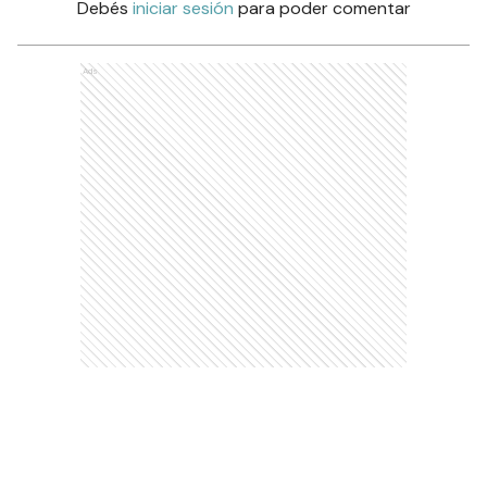
Debés
iniciar sesión
para poder comentar
Ads