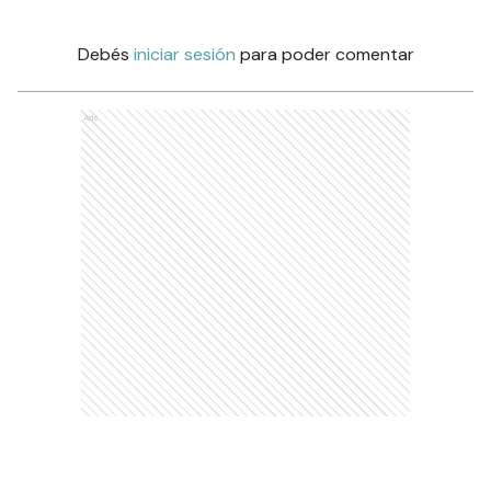
Debés
iniciar sesión
para poder comentar
Ads