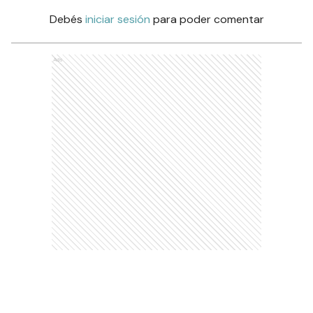
Debés
iniciar sesión
para poder comentar
Ads