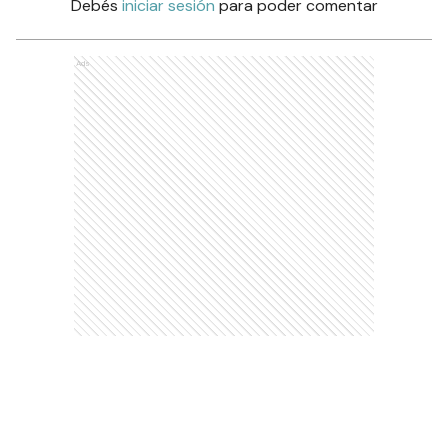
Debés
iniciar sesión
para poder comentar
Ads