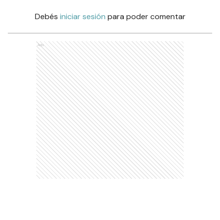
Debés
iniciar sesión
para poder comentar
Ads