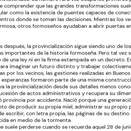
e comprender que las grandes transformaciones suele
ular como la existencia de puentes capaces de conect
centros donde se toman las decisiones. Mientras los ve
rmosa, otros formoseños ayudaban a abrir puertas en
s después, la provincialización sigue siendo uno de l
s importantes de la historia formoseña. Pero tal vez
o de una ley ni en la firma estampada en un decreto. 
ra imaginar un futuro distinto y trabajar colectivame
as por los vecinos, las gestiones realizadas en Buenos 
s esperanzas formaron parte de una misma construcció
 la provincialización desde sus detalles menos conoci
ucesión de actos administrativos y recupera su dime
 provincia por accidente. Nació porque una generaci
to de producir su propia miel, administrar su propio p
e escribir, con letra propia, las páginas de su destino.
cida en medio de la tormenta
ue suele perderse cuando se recuerda aquel 28 de juni