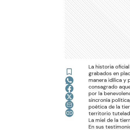
La historia ofici
grabados en plac
manera idílica y 
consagrado aquel
por la benevolen
sincronía políti
poética de la tie
territorio tutel
La miel de la tier
En sus testimonio