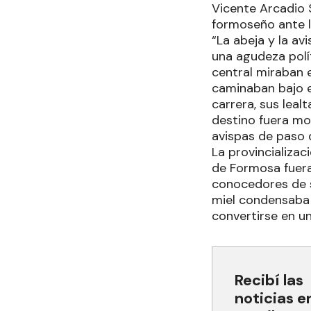
Vicente Arcadio S
formoseño ante 
“La abeja y la av
una agudeza polít
central miraban e
caminaban bajo e
carrera, sus lea
destino fuera mo
avispas de paso q
La provincializac
de Formosa fuera
conocedores de s
miel condensaba u
convertirse en u
Recibí las
noticias e