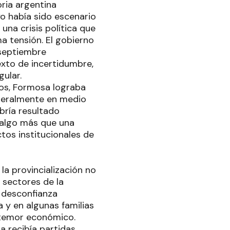
ria argentina
yo había sido escenario
una crisis política que
ma tensión. El gobierno
 septiembre
exto de incertidumbre,
ular.
tos, Formosa lograba
iteralmente en medio
bría resultado
n algo más que una
tos institucionales de
 la provincialización no
sectores de la
e desconfianza
 y en algunas familias
o temor económico.
a recibía partidas