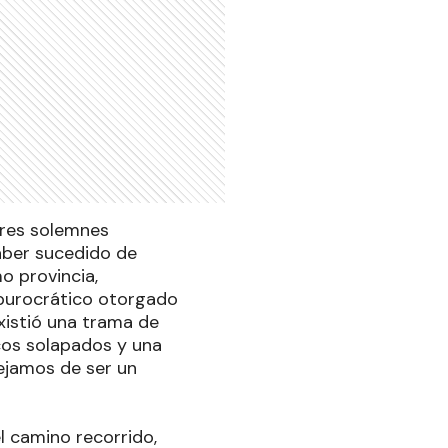
mbres solemnes
aber sucedido de
o provincia,
 burocrático otorgado
xistió una trama de
cos solapados y una
dejamos de ser un
l camino recorrido,