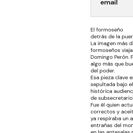
email
El formoseño
detrás de la pue
La imagen más di
formoseños viaja
Domingo Perón. Pe
algo más que buen
del poder.
Esa pieza clave 
sepultada bajo el
histórica audienc
de subsecretario 
Fue él quien act
correctos y acei
ya respiraba un a
entrañas del mon
en las antesalas 