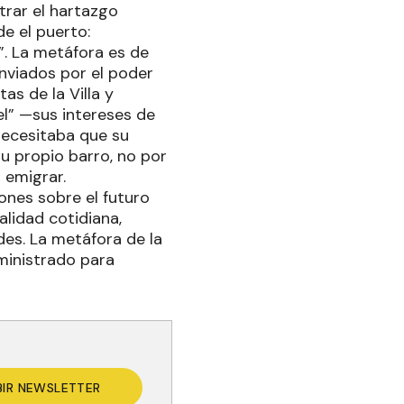
trar el hartazgo
e el puerto:
l”. La metáfora es de
enviados por el poder
as de la Villa y
el” —sus intereses de
necesitaba que su
u propio barro, no por
 emigrar.
ones sobre el futuro
lidad cotidiana,
es. La metáfora de la
dministrado para
BIR NEWSLETTER