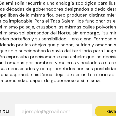
alemi solía recurrir a una analogía zoológica para ilus
las décadas de gobernadores designados a dedo desd
ispa liban de la misma flor, pero producen distinta mie
ica implacable. Para el Tata Salemi, los funcionarios 
l mismo paisaje, cruzaban las mismas calles polvorient
l mismo sol abrasador del Norte; sin embargo, “su mi
ltades porteñas y su sensibilidad— era ajena. Formosa 
ldeado por las abejas que pisaban, sufrían y amaban s
ue solo succionaban la savia del territorio para luego
ión expresaba precisamente ese anhelo: que las decisi
n tomadas por hombres y mujeres vinculados a su rea
us necesidades y comprometidos con sus posibilidad
na aspiración histórica: dejar de ser un territorio a
na comunidad capaz de gobernarse a sí misma.
n tu
RECI