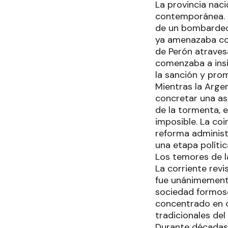
La provincia nac
contemporánea. A
de un bombardeo 
ya amenazaba con 
de Perón atraves
comenzaba a insi
la sanción y pro
Mientras la Arge
concretar una as
de la tormenta, 
imposible. La coi
reforma administ
una etapa polític
Los temores de 
La corriente revi
fue unánimemente
sociedad formose
concentrado en c
tradicionales de
Durante décadas, 