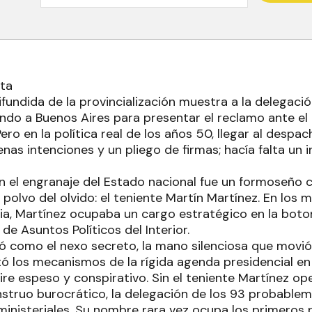
rta
fundida de la provincialización muestra a la delegaci
ndo a Buenos Aires para presentar el reclamo ante el
ro en la política real de los años 50, llegar al despa
as intenciones y un pliego de firmas; hacía falta un in
en el engranaje del Estado nacional fue un formoseño 
 polvo del olvido: el teniente Martín Martínez. En los 
ia, Martínez ocupaba un cargo estratégico en la botone
de Asuntos Políticos del Interior.
uó como el nexo secreto, la mano silenciosa que movió
tó los mecanismos de la rígida agenda presidencial e
ire espeso y conspirativo. Sin el teniente Martínez o
struo burocrático, la delegación de los 93 probableme
ministeriales. Su nombre rara vez ocupa los primeros 