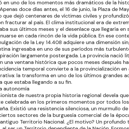
ió en uno de los momentos más dramáticos de la histo
penas doce días antes, el 16 de junio, la Plaza de Ma
que dejó centenares de víctimas civiles y profundizó 
fracturar al país. El clima institucional era de extre
aba sus últimos meses y el desenlace que llegaría en
nuarse en cada rincón de la vida pública. En ese cont
mulgación de la Ley 14.408 adquiere una dimensión sing
ntina ingresaba en uno de sus períodos más turbulen
piración largamente postergada. La provincia nació l
en una ventana histórica que pocos meses después ha
ncidencia temporal convierte a la provincialización e
rativa: la transforma en uno de los últimos grandes ac
a que estaba llegando a su fin.
la autonomía
sionista de nuestra propia historia regional devela que
 celebrada en los primeros momentos por todos los 
ña. Existió una resistencia silenciosa, un murmullo d
iertos sectores de la burguesía comercial de la época
l antiguo Territorio Nacional. ¿El motivo? Un profund
al ser un Territorio dependiente de la Nación, Formos