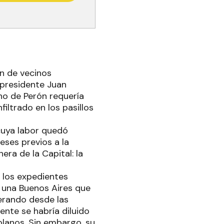
ón de vecinos
 presidente Juan
cho de Perón requería
filtrado en los pasillos
cuya labor quedó
meses previos a la
ra de la Capital: la
 los expedientes
n una Buenos Aires que
perando desde las
nte se habría diluido
planos. Sin embargo, su