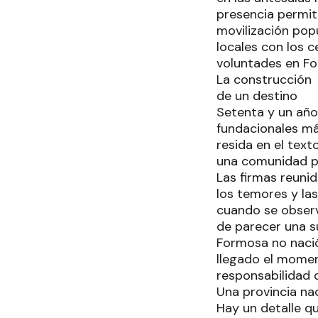
presencia permit
movilización pop
locales con los 
voluntades en Fo
La construcción
de un destino
Setenta y un año
fundacionales má
resida en el text
una comunidad pa
Las firmas reunid
los temores y la
cuando se observa
de parecer una s
Formosa no nació
llegado el momen
responsabilidad d
Una provincia na
Hay un detalle q