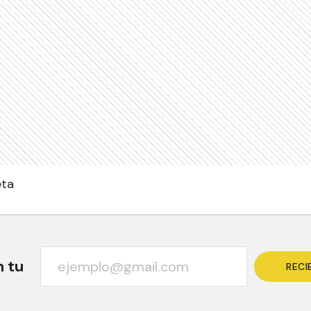
eta
n tu
RECI