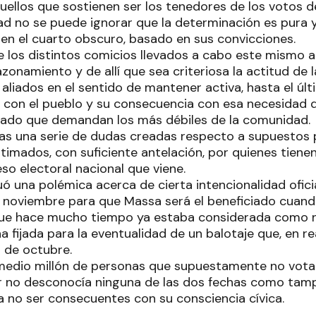
quellos que sostienen ser los tenedores de los votos 
ad no se puede ignorar que la determinación es pura 
 en el cuarto obscuro, basado en sus convicciones.
e los distintos comicios llevados a cabo este mismo 
zonamiento y de allí que sea criteriosa la actitud de l
 aliados en el sentido de mantener activa, hasta el últ
 con el pueblo y su consecuencia con esa necesidad de
tado que demandan los más débiles de la comunidad.
as una serie de dudas creadas respecto a supuestos 
timados, con suficiente antelación, por quienes tienen
so electoral nacional que viene.
ó una polémica acerca de cierta intencionalidad ofici
e noviembre para que Massa será el beneficiado cuando
que hace mucho tiempo ya estaba considerada como n
 fijada para la eventualidad de un balotaje que, en rea
2 de octubre.
 medio millón de personas que supuestamente no votar
ar no desconocía ninguna de las dos fechas como tam
ara no ser consecuentes con su consciencia cívica.