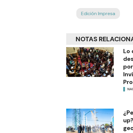
Edición Impresa
NOTAS RELACION
Lo 
des
por
Inv
Pro
NA
¿Pe
up?
geo