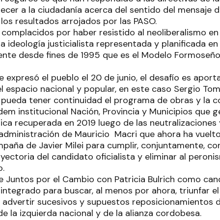
recer a la ciudadanía acerca del sentido del mensaje 
los resultados arrojados por las PASO.
 complacidos por haber resistido al neoliberalismo e
 ideología justicialista representada y planificada en 
nte desde fines de 1995 que es el Modelo Formoseño 
 expresó el pueblo el 20 de junio, el desafío es aport
l espacio nacional y popular, en este caso Sergio Tom
 pueda tener continuidad el programa de obras y la
dem institucional Nación, Provincia y Municipios que 
tica recuperada en 2019 luego de las neutralizaciones
administración de Mauricio Macri que ahora ha vuelto 
paña de Javier Milei para cumplir, conjuntamente, co
rayectoria del candidato oficialista y eliminar al peron
o.
de Juntos por el Cambio con Patricia Bulrich como cand
 integrado para buscar, al menos por ahora, triunfar 
e advertir sucesivos y supuestos reposicionamientos d
de la izquierda nacional y de la alianza cordobesa.