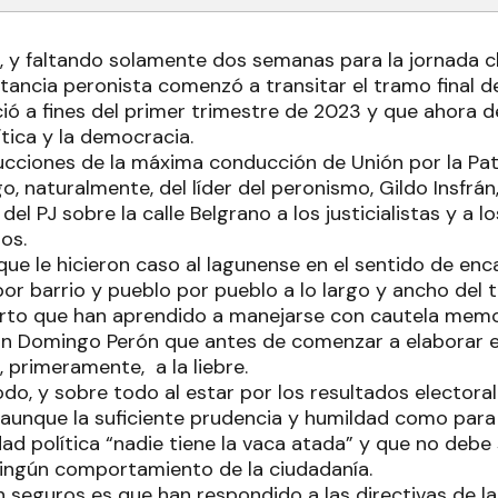
a, y faltando solamente dos semanas para la jornada c
itancia peronista comenzó a transitar el tramo final 
ó a fines del primer trimestre de 2023 y que ahora de
ítica y la democracia.
rucciones de la máxima conducción de Unión por la Pa
o, naturalmente, del líder del peronismo, Gildo Insfrá
 del PJ sobre la calle Belgrano a los justicialistas y a 
dos.
 que le hicieron caso al lagunense en el sentido de enc
por barrio y pueblo por pueblo a lo largo y ancho del t
erto que han aprendido a manejarse con cautela mem
an Domingo Perón que antes de comenzar a elaborar el
, primeramente, a la liebre.
o, y sobre todo al estar por los resultados electoral
, aunque la suficiente prudencia y humildad como par
idad política “nadie tiene la vaca atada” y que no deb
ingún comportamiento de la ciudadanía.
n seguros es que han respondido a las directivas de l