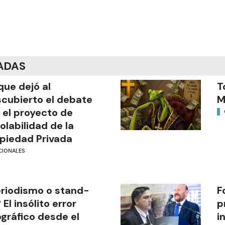
ADAS
que dejó al
T
cubierto el debate
M
 el proyecto de
iolabilidad de la
piedad Privada
CIONALES
riodismo o stand-
F
 El insólito error
p
gráfico desde el
i