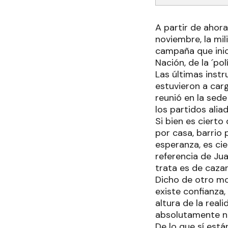
A partir de ahor
noviembre, la mil
campaña que inici
Nación, de la ´pol
Las últimas inst
estuvieron a carg
reunió en la sede
los partidos alia
Si bien es cierto
por casa, barrio 
esperanza, es ci
referencia de Ju
trata es de cazar
Dicho de otro mod
existe confianza
altura de la real
absolutamente n
De lo que sí está