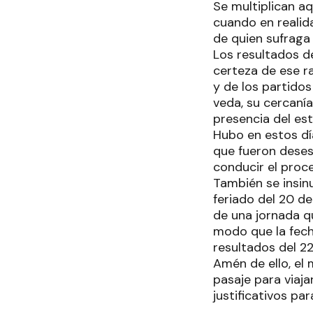
Se multiplican a
cuando en realid
de quien sufraga
Los resultados d
certeza de ese ra
y de los partidos
veda, su cercanía
presencia del es
Hubo en estos dí
que fueron deses
conducir el proce
También se insinu
feriado del 20 d
de una jornada 
modo que la fecha
resultados del 2
Amén de ello, el
pasaje para viaj
justificativos p