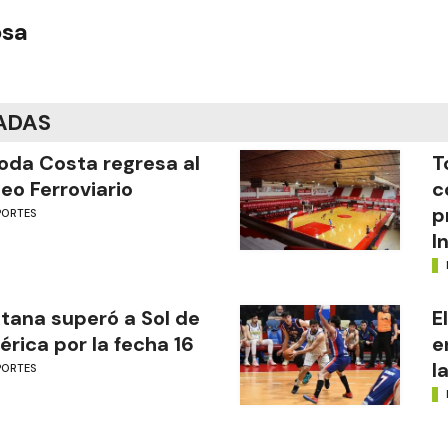
osa
ADAS
oda Costa regresa al
T
eo Ferroviario
c
p
PORTES
I
tana superó a Sol de
E
rica por la fecha 16
e
l
PORTES