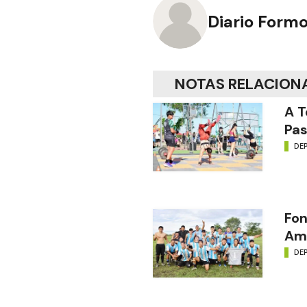
Diario Form
NOTAS RELACION
A T
Pas
DE
Fon
Amé
DE