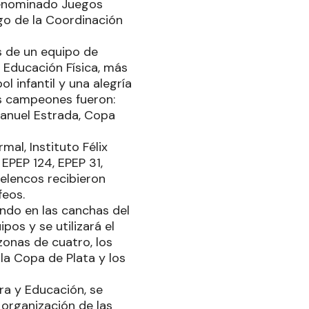
 denominado Juegos
rgo de la Coordinación
s de un equipo de
 Educación Física, más
l infantil y una alegría
Los campeones fueron:
Manuel Estrada, Copa
al, Instituto Félix
 EPEP 124, EPEP 31,
elencos recibieron
feos.
ando en las canchas del
pos y se utilizará el
zonas de cuatro, los
la Copa de Plata y los
ra y Educación, se
 organización de las