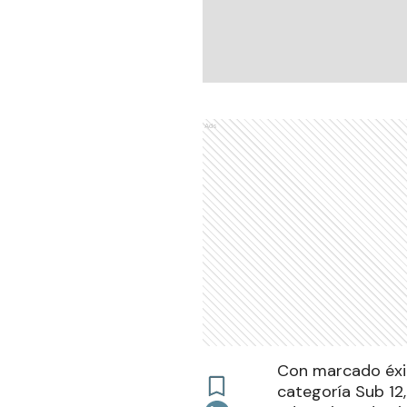
Ads
Con marcado éxito
categoría Sub 12