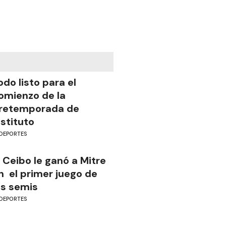
odo listo para el
omienzo de la
retemporada de
nstituto
DEPORTES
l Ceibo le ganó a Mitre
n el primer juego de
as semis
DEPORTES