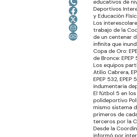
educativos de ni
Deportivos Intere
y Educación Físic
Los interescolar
trabajo de la Co
de un centenar de
infinita que inun
Copa de Oro: EPE
de Bronce: EPEP 
Los equipos parti
Atilio Cabrera, E
EPEP 532, EPEP 5
indumentaria dep
El fútbol 5 en lo
polideportivo Pol
mismo sistema de
primeros de cada
terceros por la 
Desde la Coordin
informó por inter