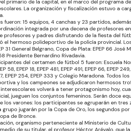
vel primario de la capital, en el marco del programa
scolares. La organización y fiscalización estuvo a ca
a.
es fueron: 15 equipos, 4 canchas y 23 partidos, ademá
ordinación integrada por una decena de profesores en
 profesores y padres disfrutando de la fiesta del fútbo
dó el hermoso polideportivo de la policía provincial. 
P 31 General Belgrano, Copa de Plata: EPEP 66 José 
58 Presidente Bernardino Rivadavia.
cipantes del certamen de fútbol 5 fueron: Escuela Norm
PEP 58, EPEP 18, EPEP 481, EPEP 491, EPEP 66, EPEP 249,
7, EPEP 254, EPEP 333 y Colegio Maradona. Todos los 
ortiva y los campeones se adjudicaron hermosos tro
s interescolares volverá a tener protagonismo hoy, cu
icial, jueguen los conjuntos femeninos. Serán doce equi
 los varones: los participantes se agruparán en tres 
 grupo jugarán por la Copa de Oro, los segundos por 
Copa de Bronce.
ación, organismo perteneciente al Ministerio de Cultu
medio de su titular, el profesor Héctor Arévalo, que la