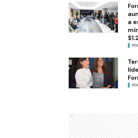
For
aum
a e
mín
$1.
POL
Ter
lid
Fo
POL
Ads