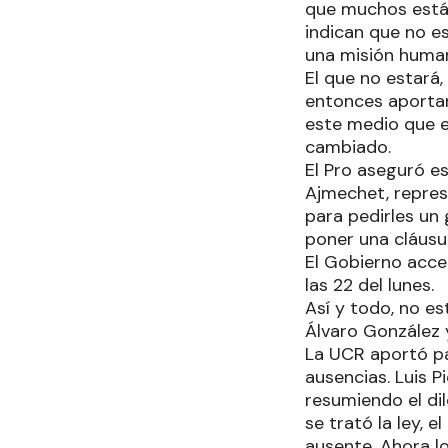
que muchos están
indican que no e
una misión humani
El que no estará
entonces aportarí
este medio que e
cambiado.
El Pro aseguró es
Ajmechet, repres
para pedirles un 
poner una cláusu
El Gobierno acce
las 22 del lunes.
Así y todo, no es
Álvaro González 
La UCR aportó par
ausencias. Luis P
resumiendo el di
se trató la ley, 
ausente. Ahora l