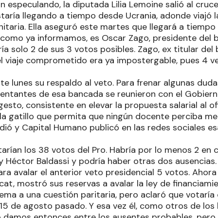
 especulando, la diputada Lilia Lemoine salió al cruce
staría llegando a tiempo desde Ucrania, adonde viajó
taria. Ella aseguró este martes que llegará a tiempo a
, como ya informamos, es Oscar Zago, presidente del 
a solo 2 de sus 3 votos posibles. Zago, ex titular del
l viaje comprometido era ya impostergable, pues 4 ve
te lunes su respaldo al veto. Para frenar algunas dud
entantes de esa bancada se reunieron con el Gobierno
gesto, consistente en elevar la propuesta salarial al of
la gatillo que permita que ningún docente perciba m
dió y Capital Humano publicó en las redes sociales e
tarían los 38 votos del Pro. Habría por lo menos 2 en 
y Héctor Baldassi y podría haber otras dos ausencias.
a avalar el anterior veto presidencial 5 votos. Ahora
icat, mostró sus reservas a avalar la ley de financiamie
lema a una cuestión paritaria, pero aclaró que votarí
el 15 de agosto pasado. Y esa vez él, como otros de los
o damos entonces entre los ausentes probables, pero e