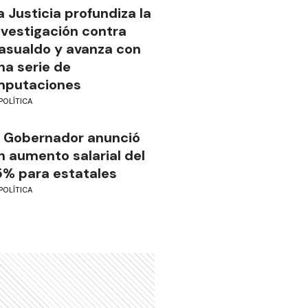
a Justicia profundiza la
nvestigación contra
asualdo y avanza con
na serie de
mputaciones
POLÍTICA
l Gobernador anunció
n aumento salarial del
5% para estatales
POLÍTICA