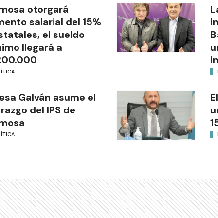
mosa otorgará
L
ento salarial del 15%
i
statales, el sueldo
B
imo llegará a
u
200.000
i
ÍTICA
esa Galván asume el
E
erazgo del IPS de
u
rmosa
1
ÍTICA