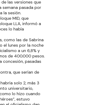
 de las versiones que
 la semana pasada por
 la sesión.
bloque MID, que
 bloque LLA, informó a
ces lo había
as, como las de Sabrina
 el lunes por la noche
icialismo a un 6,8% y
enos de 400.000 pesos.
sa concesión, pasadas
contra, que serían de
 habría solo 2, más 3
nto universitario,
a como lo hizo cuando
 héroes”, estuvo
n el oficialismo dan