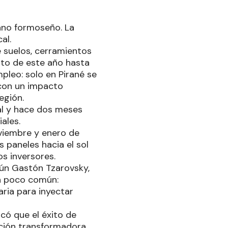
mano formoseño. La
al.
e suelos, cerramientos
to de este año hasta
leo: solo en Pirané se
 con un impacto
egión.
al y hace dos meses
ales.
oviembre y enero de
s paneles hacia el sol
os inversores.
gún Gastón Tzarovsky,
ón poco común:
saria para inyectar
có que el éxito de
tación transformadora