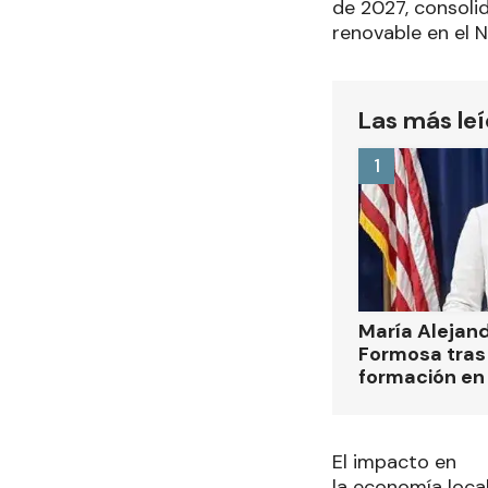
de 2027, consoli
renovable en el 
Las más le
1
María Alejan
Formosa tras 
formación en
El impacto en
la economía loca