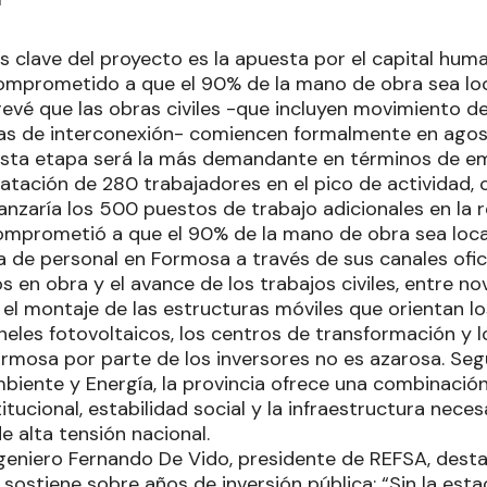
s clave del proyecto es la apuesta por el capital hu
mprometido a que el 90% de la mano de obra sea loc
evé que las obras civiles -que incluyen movimiento d
eas de interconexión- comiencen formalmente en agos
sta etapa será la más demandante en términos de emp
atación de 280 trabajadores en el pico de actividad,
anzaría los 500 puestos de trabajo adicionales en la r
omprometió a que el 90% de la mano de obra sea loc
a de personal en Formosa a través de sus canales ofici
s en obra y el avance de los trabajos civiles, entre n
 el montaje de las estructuras móviles que orientan lo
aneles fotovoltaicos, los centros de transformación y l
ormosa por parte de los inversores no es azarosa. Se
biente y Energía, la provincia ofrece una combinaci
titucional, estabilidad social y la infraestructura nece
de alta tensión nacional.
ingeniero Fernando De Vido, presidente de REFSA, desta
 sostiene sobre años de inversión pública: “Sin la es