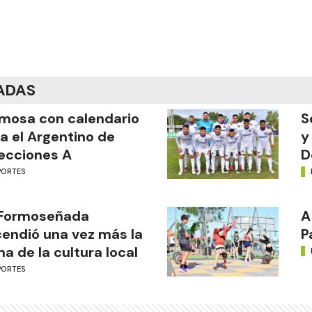
ADAS
mosa con calendario
S
a el Argentino de
y
ecciones A
D
PORTES
 Formoseñada
A
endió una vez más la
P
ma de la cultura local
PORTES