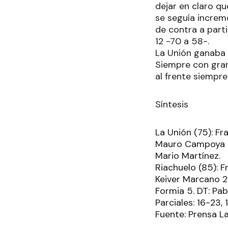
dejar en claro q
se seguía increme
de contra a parti
12 -70 a 58-.
La Unión ganaba e
Siempre con gran
al frente siempre
Síntesis
La Unión (75): F
Mauro Campoya 26
Mario Martínez.
Riachuelo (85): F
Keiver Marcano 20
Formia 5. DT: Pab
Parciales: 16-23,
Fuente: Prensa La