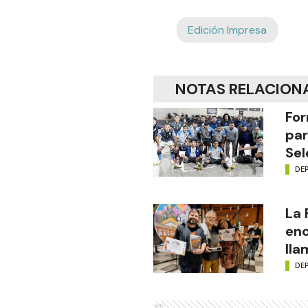
Edición Impresa
NOTAS RELACION
For
par
Sel
DE
La
enc
lla
DE
Ads