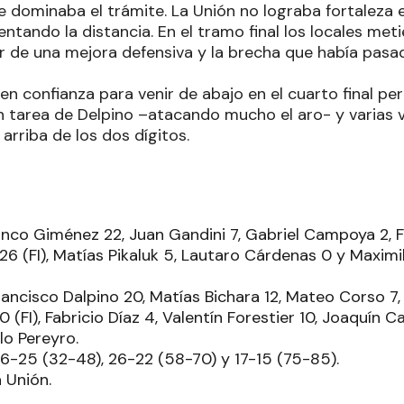
ue dominaba el trámite. La Unión no lograba fortaleza
ntando la distancia. En el tramo final los locales met
r de una mejora defensiva y la brecha que había pasad
n confianza para venir de abajo en el cuarto final per
 tarea de Delpino –atacando mucho el aro- y varias v
 arriba de los dos dígitos.
ranco Giménez 22, Juan Gandini 7, Gabriel Campoya 2, 
 (FI), Matías Pikaluk 5, Lautaro Cárdenas 0 y Maximili
rancisco Dalpino 20, Matías Bichara 12, Mateo Corso 7
 (FI), Fabricio Díaz 4, Valentín Forestier 10, Joaquín C
lo Pereyro.
 16-25 (32-48), 26-22 (58-70) y 17-15 (75-85).
 Unión.