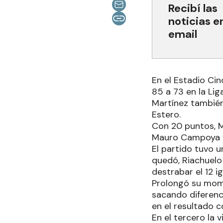
Recibí las
noticias e
email
En el Estadio Ci
85 a 73 en la Lig
Martínez también 
Estero.
Con 20 puntos, M
Mauro Campoya y
El partido tuvo 
quedó, Riachuelo
destrabar el 12 ig
Prolongó su mome
sacando diferenci
en el resultado c
En el tercero la