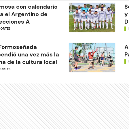
mosa con calendario
S
a el Argentino de
y
ecciones A
D
PORTES
 Formoseñada
A
endió una vez más la
P
ma de la cultura local
PORTES