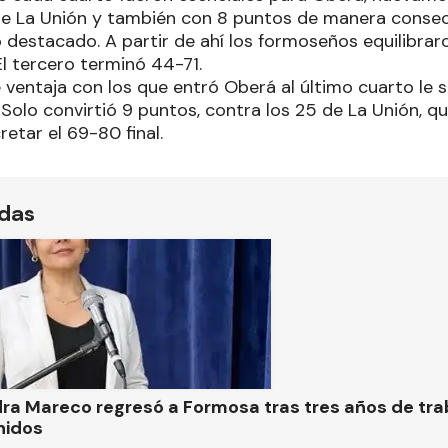
e La Unión y también con 8 puntos de manera consecu
destacado. A partir de ahí los formoseños equilibraro
El tercero terminó 44-71.
ventaja con los que entró Oberá al último cuarto le si
 Solo convirtió 9 puntos, contra los 25 de La Unión, qu
retar el 69-80 final.
ídas
ra Mareco regresó a Formosa tras tres años de tra
nidos