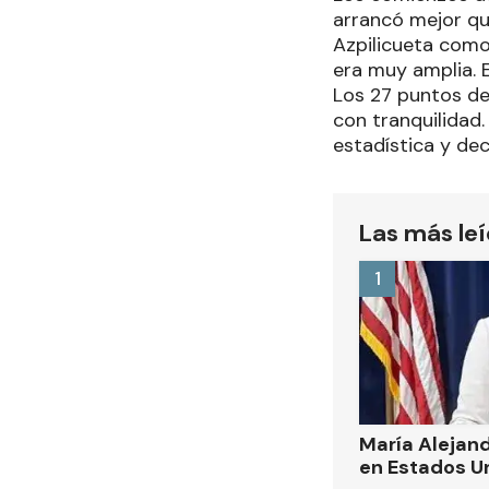
arrancó mejor qu
Azpilicueta como 
era muy amplia. 
Los 27 puntos de 
con tranquilidad.
estadística y dec
Las más le
1
María Alejand
en Estados U