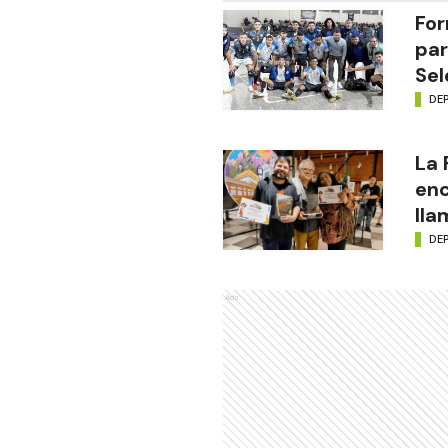
For
par
Sel
DE
La
enc
lla
DE
Ads