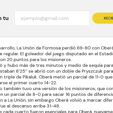
n tu
RECI
esarrollo, La Unión de Formosa perdió 69-80 con Oberá
e regular. El goleador del juego disputado en el Estad
on 20 puntos para los misioneros.
ó y hubo más de tres minutos y medio de sequía par
taban 6’25’’ se abrió con un doble de Pryszczuk para l
n triple de Pikaluk. Oberá metió un parcial de 11-0 que
varse el primer cuarto 14-22.
o también tuvo una versión de los misioneros, que con
n un parcial de 8-0 para sacar 16 puntos de diferenci
n a La Unión, sin embargo Oberá volvió a marcar difere
fue al descanso arriba 31-48.
 cada cuarto fueron esenciales para Oberá, nuevamen