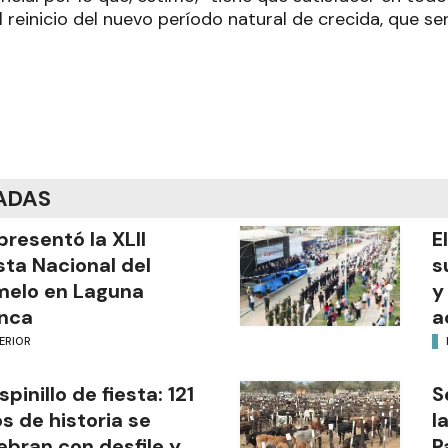
 reinicio del nuevo período natural de crecida, que ser
ADAS
presentó la XLII
E
sta Nacional del
s
melo en Laguna
y
nca
a
ERIOR
Espinillo de fiesta: 121
S
s de historia se
l
ebran con desfile y
P