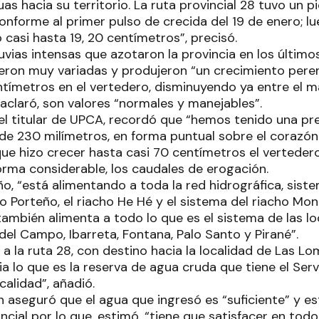
s hacia su territorio. La ruta provincial 28 tuvo un p
onforme al primer pulso de crecida del 19 de enero; l
casi hasta 19, 20 centímetros”, precisó.
luvias intensas que azotaron la provincia en los últim
eron muy variadas y produjeron “un crecimiento pere
tímetros en el vertedero, disminuyendo ya entre el ma
 aclaró, son valores “normales y manejables”.
el titular de UPCA, recordó que “hemos tenido una pr
 de 230 milímetros, en forma puntual sobre el corazón
que hizo crecer hasta casi 70 centímetros el verteder
orma considerable, los caudales de erogación.
o, “está alimentando a toda la red hidrográfica, siste
o Porteño, el riacho He Hé y el sistema del riacho Mo
mbién alimenta a todo lo que es el sistema de las lo
 del Campo, Ibarreta, Fontana, Palo Santo y Pirané”.
al a la ruta 28, con destino hacia la localidad de Las L
ia lo que es la reserva de agua cruda que tiene el Serv
calidad”, añadió.
 aseguró que el agua que ingresó es “suficiente” y e
ncial por lo que, estimó, “tiene que satisfacer en todo