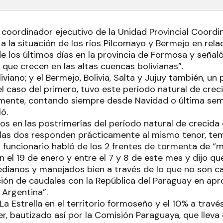
coordinador ejecutivo de la Unidad Provincial Coordi
ó a la situación de los ríos Pilcomayo y Bermejo en rela
de los últimos días en la provincia de Formosa y seña
que crecen en las altas cuencas bolivianas”.
liviano; y el Bermejo, Bolivia, Salta y Jujuy también, u
l caso del primero, tuvo este período natural de crec
mente, contando siempre desde Navidad o última se
ló.
os en las postrimerías del período natural de crecida
las dos responden prácticamente al mismo tenor, tem
el funcionario habló de los 2 frentes de tormenta de 
 el 19 de enero y entre el 7 y 8 de este mes y dijo qu
dianos y manejados bien a través de lo que no son c
ción de caudales con la República del Paraguay en 
 Argentina”.
a Estrella en el territorio formoseño y el 10% a través
r, bautizado así por la Comisión Paraguaya, que lleva 