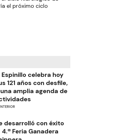
ía el próximo ciclo
l Espinillo celebra hoy
us 121 años con desfile,
 una amplia agenda de
ctividades
INTERIOR
e desarrolló con éxito
a 4.ª Feria Ganadera
aippera