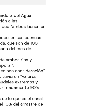
nadora del Agua
ción a las
ló que “ambos tienen un
n poco, en sus cuencas
ida, que son de 100
mana del mes de
 de ambos ríos y
poral”.
“mediana consideración”
e tuvieron “valores
audales extremos y
aproximadamente 90%
 de lo que es el canal
el 10% del arrastre de