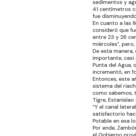
sedimentos y agua
41 centímetros c
fue disminuyendo 
En cuanto a las l
consideró que fu
entre 23 y 26 cen
miércoles”, pero,
De esta manera, 
importante, casi
Punta del Agua, 
incrementó, en f
Entonces, este añ
sistema del riach
como sabemos, ta
Tigre, Estanislao
“Y el canal later
satisfactorio hac
Potable en esa lo
Por ende, Zambón
el Gobierno provi