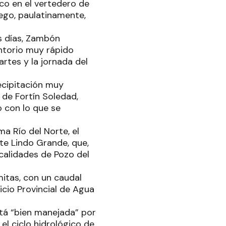
ico en el vertedero de
uego, paulatinamente,
os días, Zambón
ntorio muy rápido
rtes y la jornada del
ecipitación muy
 de Fortín Soledad,
o con lo que se
ma Río del Norte, el
nte Lindo Grande, que,
calidades de Pozo del
omitas, con un caudal
icio Provincial de Agua
stá “bien manejada” por
 el ciclo hidrológico de