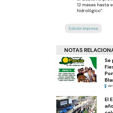
12 meses hasta el
hidrológico”.
Edición Impresa
NOTAS RELACION
Se 
Fie
Po
Bla
INT
El 
año
cel