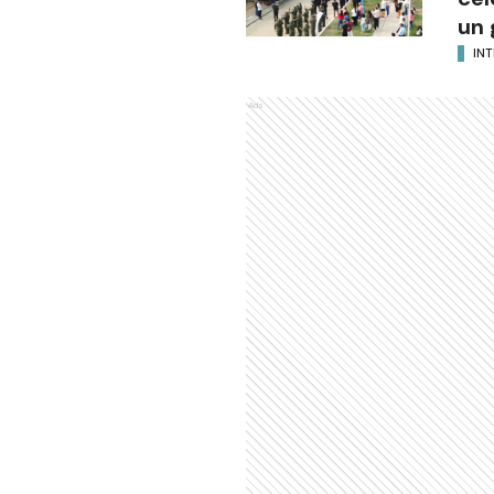
un 
INT
Ads