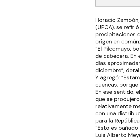
Horacio Zambón, 
(UPCA), se refiri
precipitaciones 
origen en común: 
“El Pilcomayo, bo
de cabecera. En e
días aproximada
diciembre”, detal
Y agregó: “Estam
cuencas, porque 
En ese sentido, 
que se produjeron
relativamente me
con una distribu
para la República
“Esto es bañado L
Luis Alberto Meye