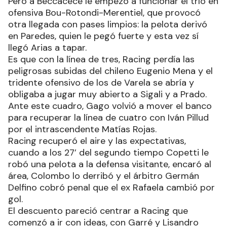
Pero a Beccacece le empezó a funcionar el trío en
ofensiva Bou-Rotondi-Merentiel, que provocó
otra llegada con pases limpios: la pelota derivó
en Paredes, quien le pegó fuerte y esta vez sí
llegó Arias a tapar.
Es que con la línea de tres, Racing perdía las
peligrosas subidas del chileno Eugenio Mena y el
tridente ofensivo de los de Varela se abría y
obligaba a jugar muy abierto a Sigali y a Prado.
Ante este cuadro, Gago volvió a mover el banco
para recuperar la línea de cuatro con Iván Pillud
por el intrascendente Matías Rojas.
Racing recuperó el aire y las expectativas,
cuando a los 27’ del segundo tiempo Copetti le
robó una pelota a la defensa visitante, encaró al
área, Colombo lo derribó y el árbitro Germán
Delfino cobró penal que el ex Rafaela cambió por
gol.
El descuento pareció centrar a Racing que
comenzó a ir con ideas, con Garré y Lisandro