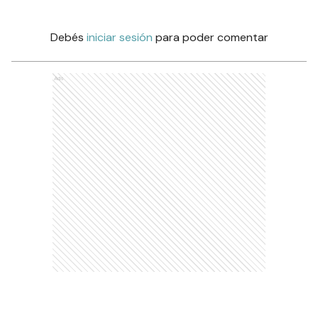
Debés
iniciar sesión
para poder comentar
Ads