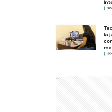
Int
SO
Tec
la 
con
med
SO
Ads