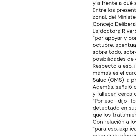
y a frente a qué
Entre los present
zonal, del Minist
Concejo Deliberan
La doctora River
“por apoyar y po
octubre, acentua
sobre todo, sobr
posibilidades de 
Respecto a eso, 
mamas es el carc
Salud (OMS) la p
Además, señaló q
y fallecen cerca
“Por eso -dijo- l
detectado en sus 
que los tratamien
Con relación a l
“para eso, expli
mama sea efectiv