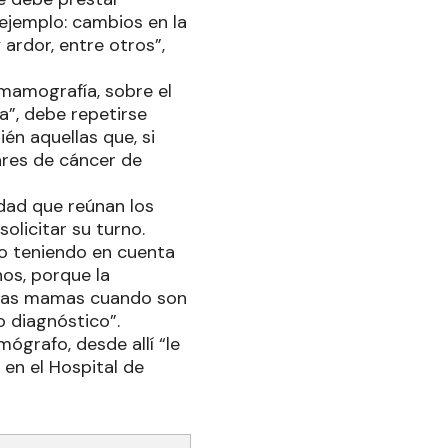
ejemplo: cambios en la
 ardor, entre otros”,
 mamografía, sobre el
ca”, debe repetirse
én aquellas que, si
ares de cáncer de
idad que reúnan los
olicitar su turno.
do teniendo en cuenta
hos, porque la
n las mamas cuando son
 diagnóstico”.
ógrafo, desde allí “le
en el Hospital de