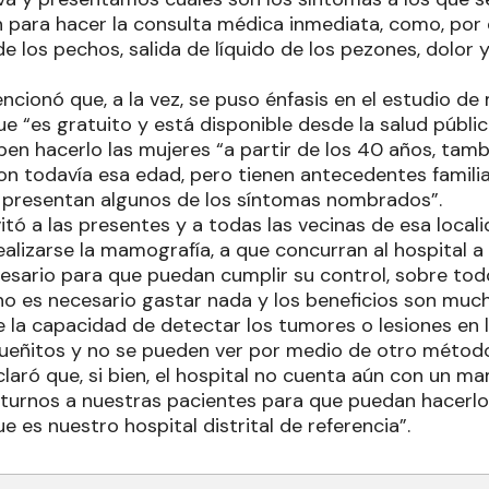
n para hacer la consulta médica inmediata, como, por 
de los pechos, salida de líquido de los pezones, dolor y
cionó que, a la vez, se puso énfasis en el estudio de
que “es gratuito y está disponible desde la salud públi
n hacerlo las mujeres “a partir de los 40 años, tambi
ron todavía esa edad, pero tienen antecedentes famili
 presentan algunos de los síntomas nombrados”.
vitó a las presentes y a todas las vecinas de esa local
ealizarse la mamografía, a que concurran al hospital a s
esario para que puedan cumplir su control, sobre to
 no es necesario gastar nada y los beneficios son muc
 la capacidad de detectar los tumores o lesiones e
eñitos y no se pueden ver por medio de otro método
laró que, si bien, el hospital no cuenta aún con un mam
turnos a nuestras pacientes para que puedan hacerlo 
e es nuestro hospital distrital de referencia”.