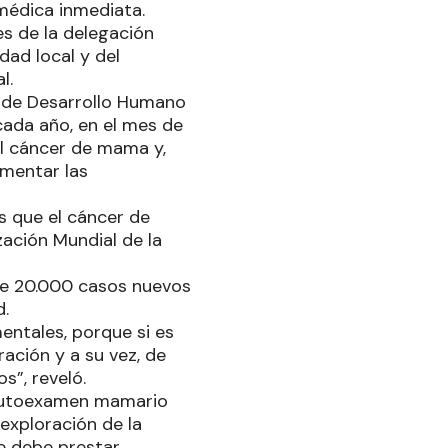
 médica inmediata.
es de la delegación
dad local y del
l.
io de Desarrollo Humano
cada año, en el mes de
el cáncer de mama y,
umentar las
s que el cáncer de
ación Mundial de la
 de 20.000 casos nuevos
d.
entales, porque si es
ración y a su vez, de
s”, reveló.
l autoexamen mamario
exploración de la
e debe prestar