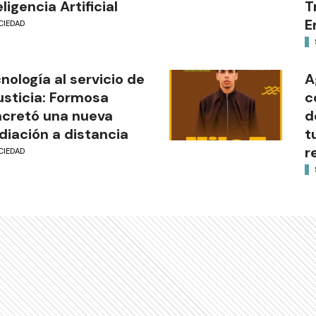
eligencia Artificial
T
E
CIEDAD
nología al servicio de
A
justicia: Formosa
c
cretó una nueva
d
iación a distancia
t
r
CIEDAD