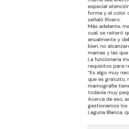
especial atenció
forma y el color 
señaló Rivero.
Más adelante, men
cual, se reiteró 
anualmente y debe
bien, no alcanza
mamas y las que
La funcionaria in
requisitos para r
“Es algo muy nec
que es gratuito,
mamografía tiene
todavía muy pequ
Acerca de eso, ac
gestionamos los 
Laguna Blanca, qu