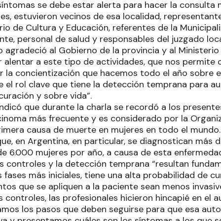
 síntomas se debe estar alerta para hacer la consulta
es, estuvieron vecinos de esa localidad, representant
erio de Cultura y Educación, referentes de la Municipali
te, personal de salud y responsables del juzgado loca
o agradeció al Gobierno de la provincia y al Minister
r alentar a este tipo de actividades, que nos permite 
r la concientización que hacemos todo el año sobre 
e el rol clave que tiene la detección temprana para a
curación y sobre vida”.
indicó que durante la charla se recordó a los presente
inoma más frecuente y es considerado por la Organiz
rimera causa de muerte en mujeres en todo el mundo.
ue, en Argentina, en particular, se diagnostican más
 de 6.000 mujeres por año, a causa de esta enfermeda
os controles y la detección temprana “resultan fundam
fases más iniciales, tiene una alta probabilidad de cu
tos que se apliquen a la paciente sean menos invasivo
os controles, las profesionales hicieron hincapié en e
camos los pasos que deben seguirse para que esa auto
a y presentamos cuáles son los síntomas a los que s