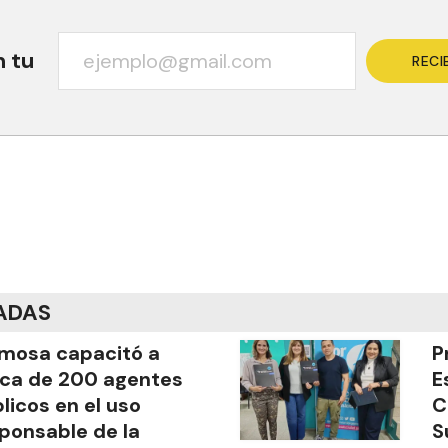
n tu
RECI
ADAS
mosa capacitó a
P
ca de 200 agentes
E
licos en el uso
C
ponsable de la
S