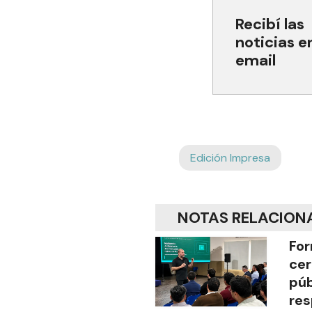
Recibí las
noticias e
email
Edición Impresa
NOTAS RELACION
For
cer
púb
res