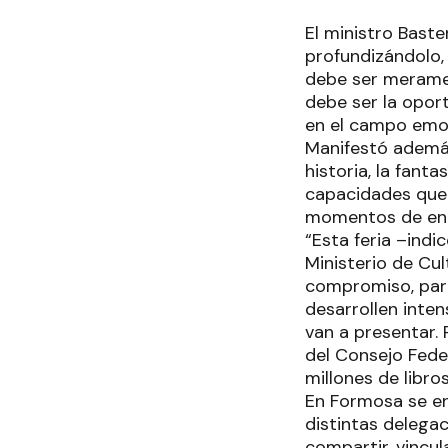
El ministro Bast
profundizándolo,
debe ser meramen
debe ser la opor
en el campo emoc
Manifestó además
historia, la fant
capacidades que
momentos de enc
“Esta feria –indi
Ministerio de Cu
compromiso, par
desarrollen inte
van a presentar.
del Consejo Fede
millones de libro
En Formosa se en
distintas delegac
compartir, vincul