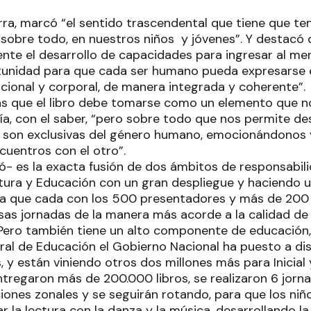
erra, marcó “el sentido trascendental que tiene que te
 sobre todo, en nuestros niños y jóvenes”. Y destacó 
te el desarrollo de capacidades para ingresar al mer
tunidad para que cada ser humano pueda expresarse 
ional y corporal, de manera integrada y coherente”.
 que el libro debe tomarse como un elemento que no
asía, con el saber, “pero sobre todo que nos permite de
 son exclusivas del género humano, emocionándonos 
uentros con el otro”.
có- es la exacta fusión de dos ámbitos de responsabili
ltura y Educación con un gran despliegue y haciendo 
a que cada con los 500 presentadores y más de 200
nsas jornadas de la manera más acorde a la calidad de 
 Pero también tiene un alto componente de educación
ral de Educación el Gobierno Nacional ha puesto a dis
s, y están viniendo otros dos millones más para Inicial 
tregaron más de 200.000 libros, se realizaron 6 jorna
iones zonales y se seguirán rotando, para que los niños
ar la lectura con la danza y la música, desarrollando la 