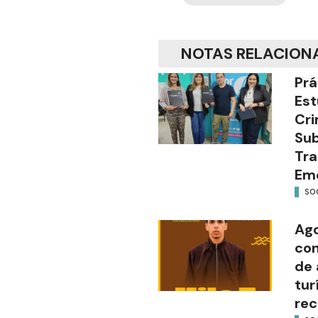
NOTAS RELACION
Prá
Est
Cri
Sub
Tra
Em
SO
Ago
con
de 
tur
rec