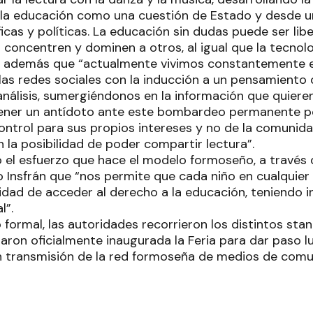
la educación como una cuestión de Estado y desde un
ficas y políticas. La educación sin dudas puede ser li
 concentren y dominen a otros, al igual que la tecnolo
o además que “actualmente vivimos constantemente 
las redes sociales con la inducción a un pensamiento 
nálisis, sumergiéndonos en la información que quier
tener un antídoto ante este bombardeo permanente p
control para sus propios intereses y no de la comunida
n la posibilidad de poder compartir lectura”.
có el esfuerzo que hace el modelo formoseño, a través 
Insfrán que “nos permite que cada niño en cualquier l
dad de acceder al derecho a la educación, teniendo in
al”.
o formal, las autoridades recorrieron los distintos sta
aron oficialmente inaugurada la Feria para dar paso l
n transmisión de la red formoseña de medios de comu