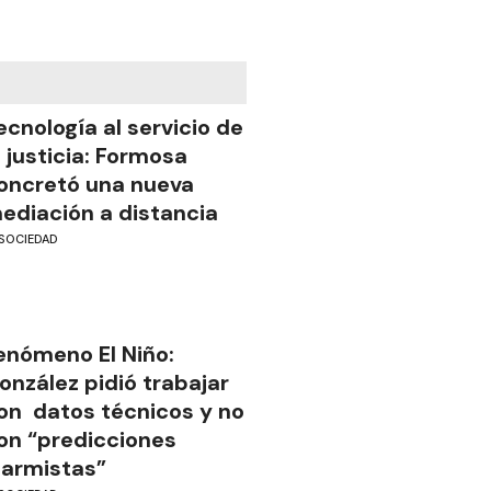
ecnología al servicio de
a justicia: Formosa
oncretó una nueva
ediación a distancia
SOCIEDAD
enómeno El Niño:
onzález pidió trabajar
on datos técnicos y no
on “predicciones
larmistas”