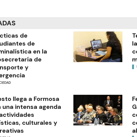
ADAS
cticas de
T
udiantes de
l
minalística en la
c
secretaría de
m
nsporte y
ergencia
CIEDAD
sto llega a Formosa
F
 una intensa agenda
G
actividades
c
ísticas, culturales y
c
reativas
a