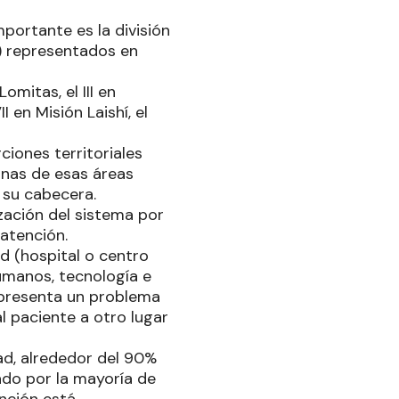
mportante es la división
d) representados en
omitas, el III en
I en Misión Laishí, el
ciones territoriales
unas de esas áreas
 su cabecera.
zación del sistema por
 atención.
d (hospital o centro
umanos, tecnología e
 presenta un problema
al paciente a otro lugar
ad, alrededor del 90%
tado por la mayoría de