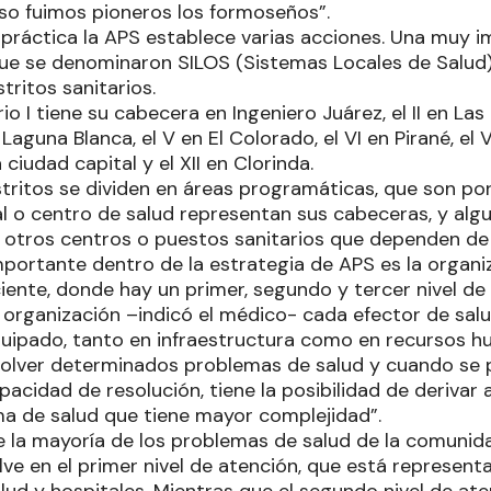
o fuimos pioneros los formoseños”.
u práctica la APS establece varias acciones. Una muy i
o que se denominaron SILOS (Sistemas Locales de Salu
tritos sanitarios.
rio I tiene su cabecera en Ingeniero Juárez, el II en Las L
 Laguna Blanca, el V en El Colorado, el VI en Pirané, el VI
 la ciudad capital y el XII en Clorinda.
stritos se dividen en áreas programáticas, que son por
l o centro de salud representan sus cabeceras, y alg
, otros centros o puestos sanitarios que dependen de
mportante dentro de la estrategia de APS es la organi
iente, donde hay un primer, segundo y tercer nivel de
 organización –indicó el médico- cada efector de salu
quipado, tanto en infraestructura como en recursos h
solver determinados problemas de salud y cuando se
acidad de resolución, tiene la posibilidad de derivar 
ma de salud que tiene mayor complejidad”.
e la mayoría de los problemas de salud de la comunid
elve en el primer nivel de atención, que está represen