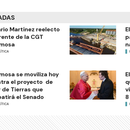
ADAS
ario Martínez reelecto
E
frente de la CGT
p
rmosa
n
ÍTICA
mosa se moviliza hoy
E
tra el proyecto de
q
 de Tierras que
v
atirá el Senado
8
ÍTICA