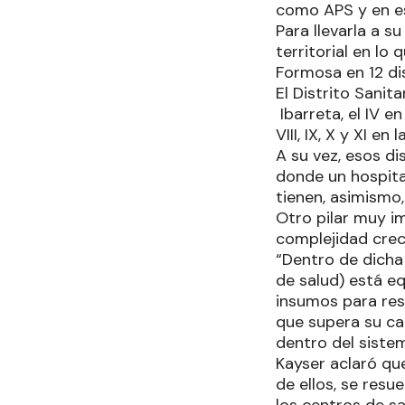
como APS y en es
Para llevarla a s
territorial en l
Formosa en 12 dis
El Distrito Sanita
Ibarreta, el IV en
VIII, IX, X y XI en
A su vez, esos di
donde un hospita
tienen, asimismo
Otro pilar muy i
complejidad crec
“Dentro de dicha
de salud) está e
insumos para re
que supera su cap
dentro del siste
Kayser aclaró qu
de ellos, se resu