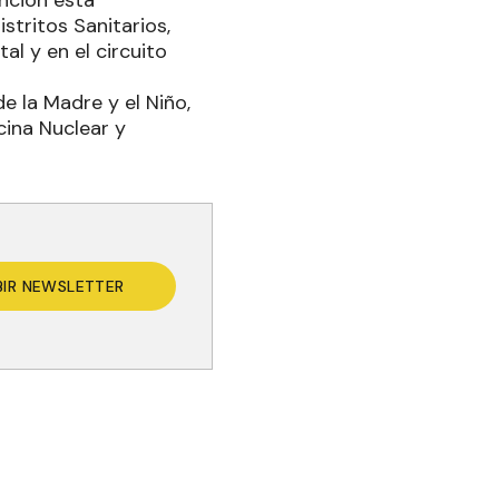
ención está
stritos Sanitarios,
tal y en el circuito
e la Madre y el Niño,
cina Nuclear y
BIR NEWSLETTER