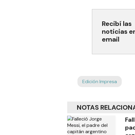
Recibí las
noticias e
email
Edición Impresa
NOTAS RELACION
Fal
pad