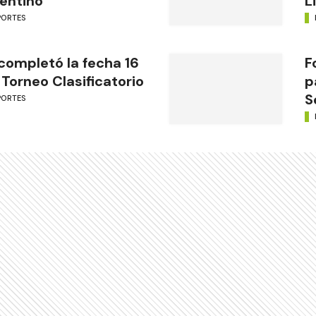
entino
L
PORTES
completó la fecha 16
F
 Torneo Clasificatorio
p
S
PORTES