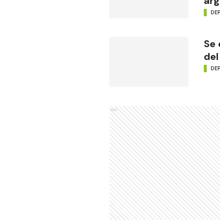
arg
DE
Se 
del
DE
Ads