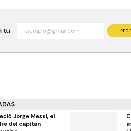
n tu
RECI
ADAS
leció Jorge Messi, el
C
re del capitán
a