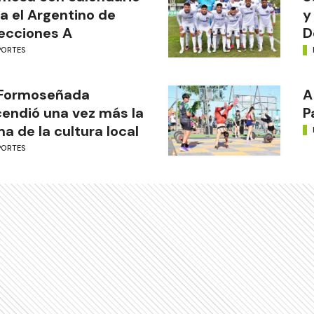
a el Argentino de
y
ecciones A
D
PORTES
 Formoseñada
A
endió una vez más la
P
ma de la cultura local
PORTES