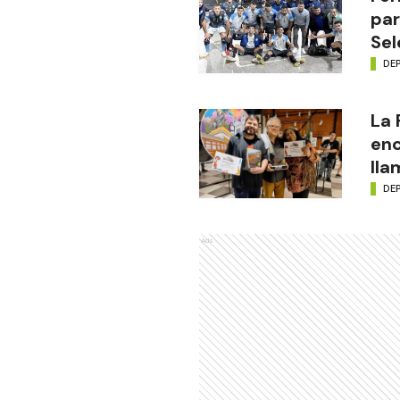
par
Sel
DE
La
enc
lla
DE
Ads