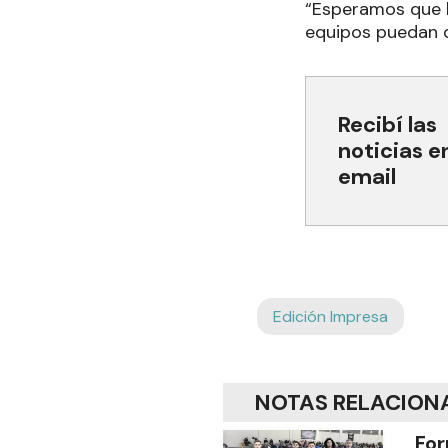
“Esperamos que la
equipos puedan de
Recibí las
noticias e
email
Edición Impresa
NOTAS RELACION
For