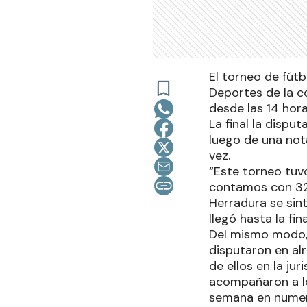
El torneo de fút
Deportes de la c
desde las 14 hora
La final la dispu
luego de una no
vez.
“Este torneo tuv
contamos con 32 p
Herradura se sin
llegó hasta la fi
Del mismo modo, e
disputaron en al
de ellos en la ju
acompañaron a lo
semana en numer