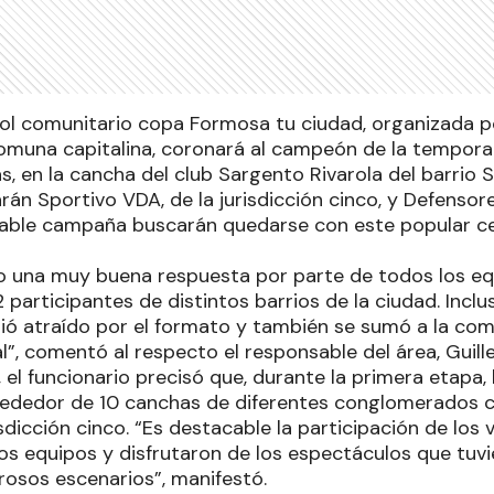
bol comunitario copa Formosa tu ciudad, organizada po
omuna capitalina, coronará al campeón de la tempor
s, en la cancha del club Sargento Rivarola del barrio S
tarán Sportivo VDA, de la jurisdicción cinco, y Defenso
table campaña buscarán quedarse con este popular c
o una muy buena respuesta por parte de todos los eq
articipantes de distintos barrios de la ciudad. Inclus
tió atraído por el formato y también se sumó a la co
nal”, comentó al respecto el responsable del área, Guill
l funcionario precisó que, durante la primera etapa, 
rededor de 10 canchas de diferentes conglomerados ca
risdicción cinco. “Es destacable la participación de los
s equipos y disfrutaron de los espectáculos que tuvie
osos escenarios”, manifestó.