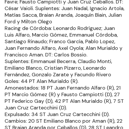
Favre; Fausto Campiotti y Juan Cruz Ceballos. DT:
César Vaioli. Suplentes: Juan Nadal, Ignacio Artola,
Matías Sacca, Braian Aranda, Joaquín Biain, Julian
Ford y Milton Olego
Racing de Córdoba: Leonardo Rodríguez; Juan
Luis Alfaro, Marcio Gómez, Emmanuel Córdoba,
Santiago Rinaudo; Franco García, Pablo Lopez,
Juan Fernando Alfaro, Axel Oyola; Alan Murialdo y
Francisco Aman. DT: Carlos Bossio.
Suplentes: Emmanuel Becerra, Claudio Monti,
Emiliano Blanco, Cristian Pizarro, Leonardo
Fernández, Gonzalo Zarate y Facundo Rivero
Goles: 44 PT Alan Murialdo (R).
Amonestados: 18 PT Juan Fernando Alfaro (R), 21
PT Marcio Gómez (R) y Fausto Campiotti (D), 27
PT Federico Gay (D), 42 PT Alan Murialdo (R), 7 ST
Juan Cruz Cartecchini (D).
Expulsado: 34 ST Juan Cruz Cartecchini (D).
Cambios: 20 ST Emiliano Blanco por Aman (R), 22
ST Braian Aranda por Ceballos (D), 28 ST Leandro