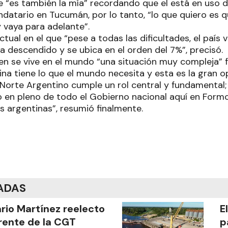
e “es también la mía” recordando que el está en uso d
atario en Tucumán, por lo tanto, “lo que quiero es
y vaya para adelante”.
tual en el que “pese a todas las dificultades, el país 
 descendido y se ubica en el orden del 7%”, precisó.
bien se vive en el mundo “una situación muy compleja” 
ina tiene lo que el mundo necesita y esta es la gran 
 Norte Argentino cumple un rol central y fundamental; 
n pleno de todo el Gobierno nacional aquí en Formo
as argentinas”, resumió finalmente.
ADAS
ario Martínez reelecto
E
frente de la CGT
p