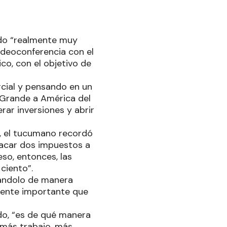
ido “realmente muy
videoconferencia con el
co, con el objetivo de
rcial y pensando en un
e Grande a América del
rar inversiones y abrir
e, el tucumano recordó
sacar dos impuestos a
eso, entonces, las
ciento”.
vándolo de manera
lmente importante que
do, “es de qué manera
 más trabajo, más