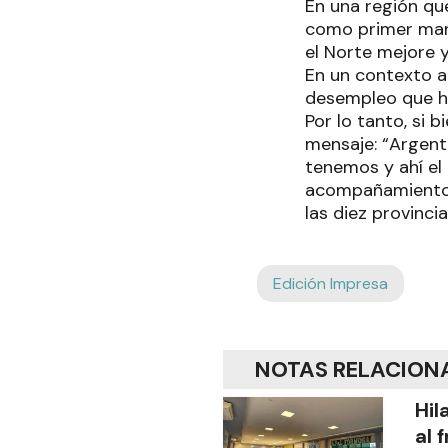
En una región qu
como primer mand
el Norte mejore 
En un contexto ac
desempleo que ha
Por lo tanto, si 
mensaje: “Argent
tenemos y ahí el
acompañamiento e
las diez provinci
Edición Impresa
NOTAS RELACION
Hil
al 