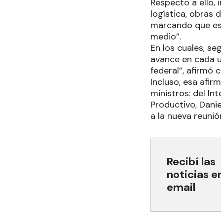
Respecto a ello, 
logística, obras 
marcando que est
medio”.
En los cuales, s
avance en cada u
federal”, afirmó 
Incluso, esa afi
ministros: del In
Productivo, Danie
a la nueva reuni
Recibí las
noticias e
email