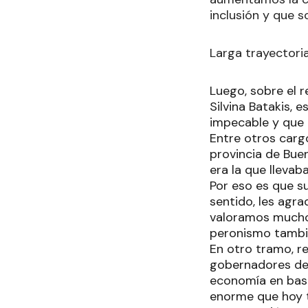
inclusión y que s
Larga trayectori
Luego, sobre el r
Silvina Batakis,
impecable y que 
Entre otros cargo
provincia de Bue
era la que llevab
Por eso es que s
sentido, les agra
valoramos mucho 
peronismo también
En otro tramo, r
gobernadores del
economía en base
enorme que hoy t