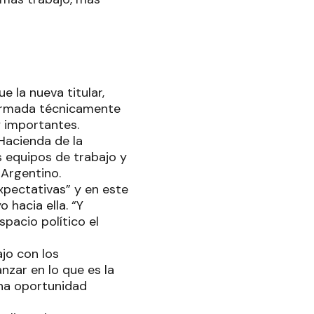
e la nueva titular,
 formada técnicamente
y importantes.
 Hacienda de la
s equipos de trabajo y
e Argentino.
xpectativas” y en este
 hacia ella. “Y
acio político el
jo con los
nzar en lo que es la
una oportunidad