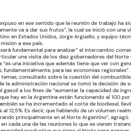
xpuso en ese sentido que la reunión de trabajo ha s
mente va a dar sus frutos”, la cual se inició con una 
ino en Estados Unidos, Jorge Argüello, y equipo técni
 misión a ese país.
 será fundamental para analizar” el intercambio come
rticular una visita de los diez gobernadores del Nort
 “es una iniciativa que además tiene que ver con gene
, fundamentalmente, para las economías regionales”.
 temas, consultado sobre la cuestión del combustibl
e la administración nacional se tomó la decisión de 
l gasoil a los fines de “aumentar la capacidad de ingr
 que hay en la Argentina están funcionando al 100 por 
también se ha incrementado el corte de biodiesel, lle
% al 12,5%. Es decir, que hablando de un volumen rea
porando principalmente en el Norte Argentino”, agregó.
 en cada una de las reuniones lo que se vienen tratan
pacidad productiva que tiene el Norte para generar