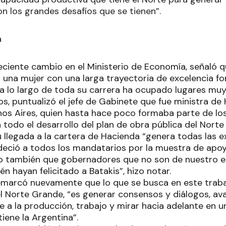
on los grandes desafíos que se tienen”.
a
eciente cambio en el Ministerio de Economía, señaló qu
 es una mujer con una larga trayectoria de excelencia
a lo largo de toda su carrera ha ocupado lugares mu
s, puntualizó el jefe de Gabinete que fue ministra de
nos Aires, quien hasta hace poco formaba parte de lo
a todo el desarrollo del plan de obra pública del Nort
u llegada a la cartera de Hacienda “genera todas las e
deció a todos los mandatarios por la muestra de apoyo
también que gobernadores que no son de nuestro esp
 hayan felicitado a Batakis”, hizo notar.
emarcó nuevamente que lo que se busca en este traba
 Norte Grande, “es generar consensos y diálogos, ava
 a la producción, trabajo y mirar hacia adelante en 
iene la Argentina”.