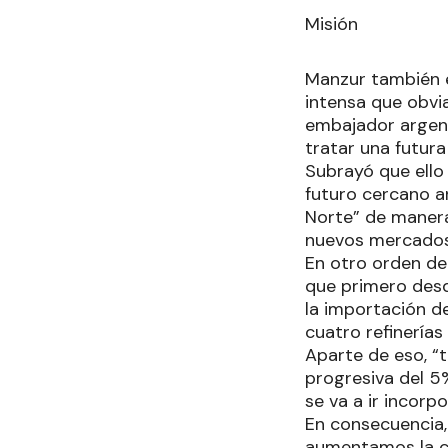
Misión
Manzur también e
intensa que obvia
embajador argent
tratar una futura
Subrayó que ello
futuro cercano a
Norte” de manera
nuevos mercados
En otro orden de
que primero desd
la importación de
cuatro refinerías
Aparte de eso, “
progresiva del 5
se va a ir incor
En consecuencia,
aumentamos la ca