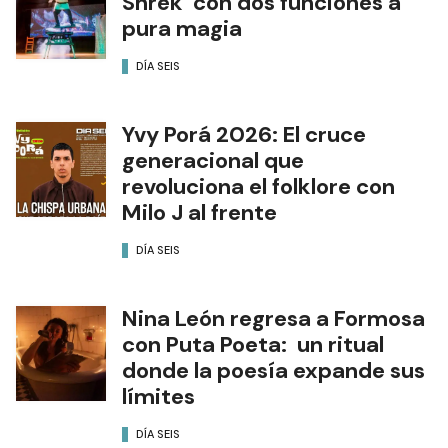
Shrek con dos funciones a
pura magia
DÍA SEIS
Yvy Porá 2026: El cruce
generacional que
revoluciona el folklore con
Milo J al frente
DÍA SEIS
Nina León regresa a Formosa
con Puta Poeta: un ritual
donde la poesía expande sus
límites
DÍA SEIS