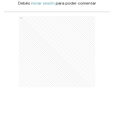
Debés
iniciar sesión
para poder comentar
Ads