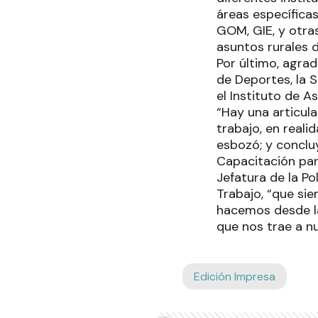
áreas específicas
GOM, GIE, y otra
asuntos rurales 
Por último, agra
de Deportes, la 
el Instituto de As
“Hay una articul
trabajo, en real
esbozó; y conclu
Capacitación para
Jefatura de la Po
Trabajo, “que si
hacemos desde la
que nos trae a n
Edición Impresa
Ads