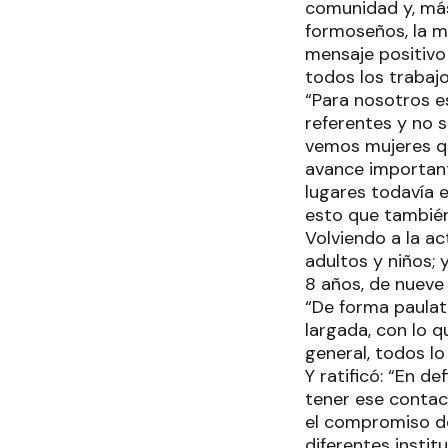
comunidad y, más
formoseños, la m
mensaje positiv
todos los trabajo
“Para nosotros e
referentes y no 
vemos mujeres q
avance importantí
lugares todavía 
esto que también
Volviendo a la ac
adultos y niños; 
8 años, de nueve a
“De forma paulati
largada, con lo q
general, todos lo
Y ratificó: “En d
tener ese contact
el compromiso de
diferentes insti