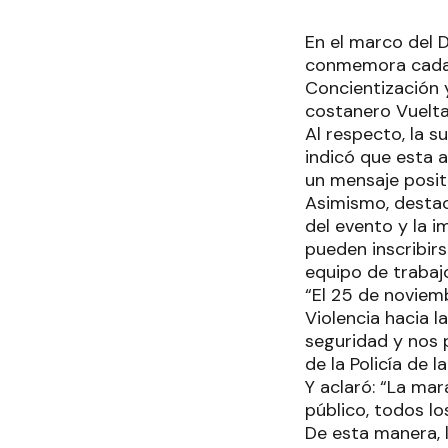
En el marco del D
conmemora cada 2
Concientización y
costanero Vuelta
Al respecto, la s
indicó que esta a
un mensaje posit
Asimismo, destac
del evento y la i
pueden inscribir
equipo de trabaj
“El 25 de noviemb
Violencia hacia 
seguridad y nos 
de la Policía de 
Y aclaró: “La mar
público, todos lo
De esta manera, l