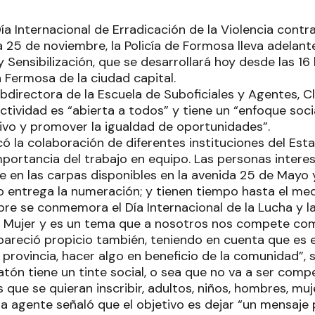
ía Internacional de Erradicación de la Violencia contra
5 de noviembre, la Policía de Formosa lleva adelan
 Sensibilización, que se desarrollará hoy desde las 16
 Fermosa de la ciudad capital.
ubdirectora de la Escuela de Suboficiales y Agentes, C
ctividad es “abierta a todos” y tiene un “enfoque soci
ivo y promover la igualdad de oportunidades”.
ó la colaboración de diferentes instituciones del Est
mportancia del trabajo en equipo. Las personas intere
se en las carpas disponibles en la avenida 25 de Mayo
o entrega la numeración; y tienen tiempo hasta el med
re se conmemora el Día Internacional de la Lucha y la
la Mujer y es un tema que a nosotros nos compete com
pareció propicio también, teniendo en cuenta que es e
la provincia, hacer algo en beneficio de la comunidad”, 
atón tiene un tinte social, o sea que no va a ser compet
s que se quieran inscribir, adultos, niños, hombres, mu
a agente señaló que el objetivo es dejar “un mensaje p