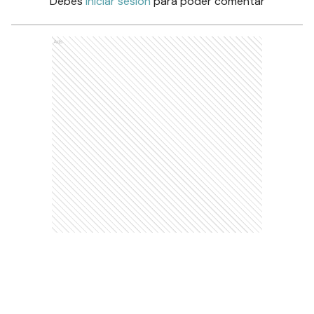
Debés
iniciar sesión
para poder comentar
Ads