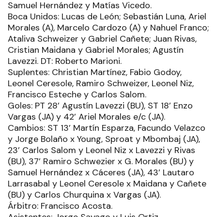
Samuel Hernández y Matías Vicedo.
Boca Unidos: Lucas de León; Sebastián Luna, Ariel
Morales (A), Marcelo Cardozo (A) y Nahuel Franco;
Ataliva Schweizer y Gabriel Cañete; Juan Rivas,
Cristian Maidana y Gabriel Morales; Agustín
Lavezzi. DT: Roberto Marioni.
Suplentes: Christian Martínez, Fabio Godoy,
Leonel Ceresole, Ramiro Schweizer, Leonel Niz,
Francisco Esteche y Carlos Salom.
Goles: PT 28’ Agustín Lavezzi (BU), ST 18’ Enzo
Vargas (JA) y 42’ Ariel Morales e/c (JA).
Cambios: ST 13’ Martín Esparza, Facundo Velazco
y Jorge Bolaño x Young, Sproat y Mbombaj (JA),
23’ Carlos Salom y Leonel Niz x Lavezzi y Rivas
(BU), 37’ Ramiro Schwezier x G. Morales (BU) y
Samuel Hernández x Cáceres (JA), 43’ Lautaro
Larrasabal y Leonel Ceresole x Maidana y Cañete
(BU) y Carlos Churquina x Vargas (JA).
Árbitro: Francisco Acosta.