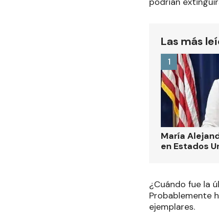
podrían extinguir
Las más le
1
María Alejand
en Estados U
¿Cuándo fue la ú
Probablemente ha
ejemplares.