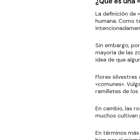
¿Qué es una «
La definición de 
humana. Como tal
intencionadamen
Sin embargo, por 
mayoría de las zo
idea de que algu
Flores silvestres
«comunes». Vulgar
ramilletes de los
En cambio, las ro
muchos cultivan 
En términos más 
bien por sí mism