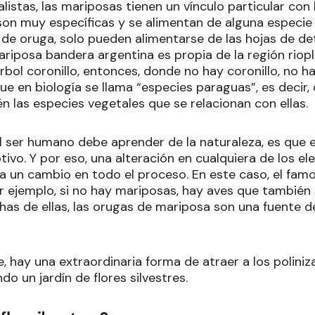
listas, las mariposas tienen un vínculo particular con 
 son muy específicas y se alimentan de alguna especie
 de oruga, solo pueden alimentarse de las hojas de de
ariposa bandera argentina es propia de la región riop
rbol coronillo, entonces, donde no hay coronillo, no 
que en biología se llama “especies paraguas”, es decir,
n las especies vegetales que se relacionan con ellas.
l ser humano debe aprender de la naturaleza, es que e
ivo. Y por eso, una alteración en cualquiera de los e
un cambio en todo el proceso. En este caso, el fam
or ejemplo, si no hay mariposas, hay aves que también
as de ellas, las orugas de mariposa son una fuente 
 hay una extraordinaria forma de atraer a los poliniz
do un jardín de flores silvestres.