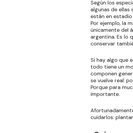
Según los especia
algunas de ellas
están en estadio
Por ejemplo, la m
únicamente del á
argentina. Es lo 
conservar tambié
Si hay algo que e
todo tiene un mot
componen genera 
se vuelve real: p
Porque para much
importante.
Afortunadamente,
cuidarlos: plantan