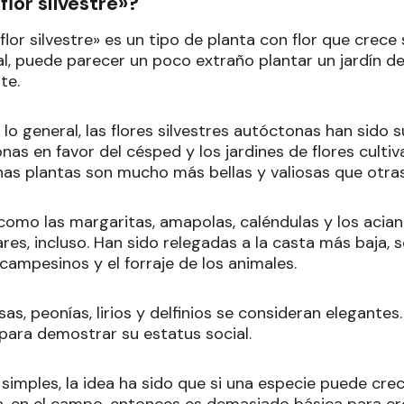
flor silvestre»?
«flor silvestre» es un tipo de planta con flor que crece
, puede parecer un poco extraño plantar un jardín de 
te.
lo general, las flores silvestres autóctonas han sido s
nas en favor del césped y los jardines de flores cultiv
nas plantas son mucho más bellas y valiosas que otras
 como las margaritas, amapolas, caléndulas y los acia
es, incluso. Han sido relegadas a la casta más baja, s
 campesinos y el forraje de los animales.
sas, peonías, lirios y delfinios se consideran elegante
para demostrar su estatus social.
simples, la idea ha sido que si una especie puede cre
a, en el campo, entonces es demasiado básica para cre