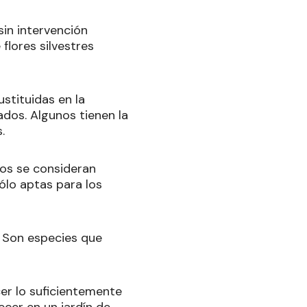
 sin intervención
flores silvestres
ustituidas en la
ados. Algunos tienen la
.
nos se consideran
ólo aptas para los
s. Son especies que
cer lo suficientemente
cer en un jardín de