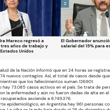
2
dra Mareco regresó a
El Gobernador anunci
tres años de trabajo y
salarial del 15% para e
 Estados Unidos
 Salud de la Nación informó que en 24 horas se regist
474 nuevos contagios. Así, el total de casos desde q
mientras que los fallecimientos suman 126.901.
hay 73.085 casos activos en el país. Se trata de per
on la enfermedad y aún no fueron dadas de alta en el 
e recuperados asciende a 8.749.376.
rte epidemiológico, en Argentina hay 961 personas co
iva. La cifra es la más baja desde el 28 de diciembre 