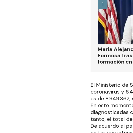
1
María Alejan
Formosa tras 
formación en
El Ministerio de
coronavirus y 6.
es de 8.949.362, 
En este momento 
diagnosticadas c
tanto, el total d
De acuerdo al pa
en terapia intens