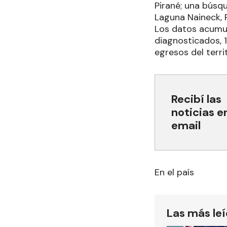
Pirané; una búsqu
Laguna Naineck, P
Los datos acumul
diagnosticados, 1
egresos del territ
Recibí las
noticias e
email
En el país
Las más le