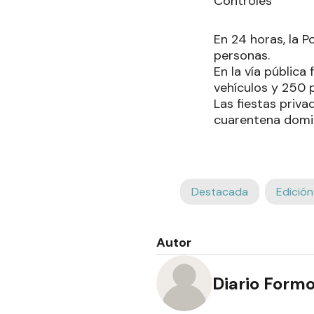
Controles
En 24 horas, la P
personas.
En la vía públic
vehículos y 250 
Las fiestas priva
cuarentena domic
Destacada
Edición
Autor
Diario Form