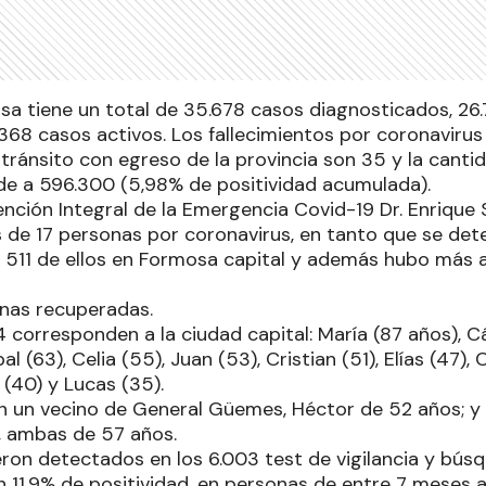
osa tiene un total de 35.678 casos diagnosticados, 26
368 casos activos. Los fallecimientos por coronaviru
tránsito con egreso de la provincia son 35 y la canti
nde a 596.300 (5,98% de positividad acumulada).
ención Integral de la Emergencia Covid-19 Dr. Enrique 
os de 17 personas por coronavirus, en tanto que se de
, 511 de ellos en Formosa capital y además hubo más 
nas recuperadas.
 corresponden a la ciudad capital: María (87 años), Cá
al (63), Celia (55), Juan (53), Cristian (51), Elías (47), 
s (40) y Lucas (35).
n un vecino de General Güemes, Héctor de 52 años; y 
a, ambas de 57 años.
eron detectados en los 6.003 test de vigilancia y bús
n 11,9% de positividad, en personas de entre 7 meses 