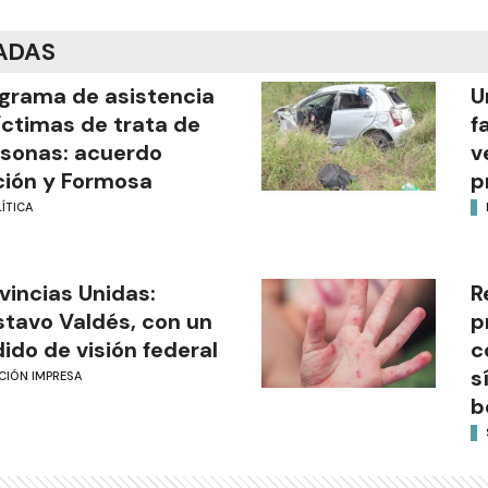
ADAS
grama de asistencia
U
íctimas de trata de
f
sonas: acuerdo
v
ión y Formosa
p
ÍTICA
vincias Unidas:
R
tavo Valdés, con un
p
ido de visión federal
c
s
CIÓN IMPRESA
b