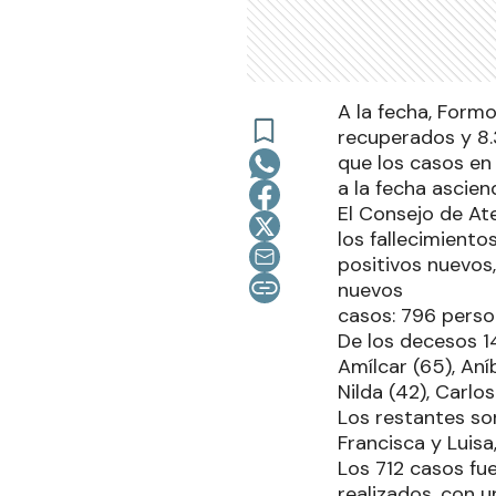
A la fecha, Form
recuperados y 8.
que los casos en 
a la fecha ascie
El Consejo de At
los fallecimient
positivos nuevos
nuevos
casos: 796 perso
De los decesos 14
Amílcar (65), Aníb
Nilda (42), Carlo
Los restantes so
Francisca y Luis
Los 712 casos fu
realizados, con u