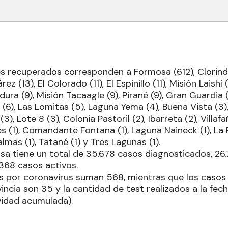
s recuperados corresponden a Formosa (612), Clorind
rez (13), El Colorado (11), El Espinillo (11), Misión Laishí 
ura (9), Misión Tacaagle (9), Pirané (9), Gran Guardia (8
(6), Las Lomitas (5), Laguna Yema (4), Buena Vista (3),
, Lote 8 (3), Colonia Pastoril (2), Ibarreta (2), Villaf
es (1), Comandante Fontana (1), Laguna Naineck (1), La 
Palmas (1), Tatané (1) y Tres Lagunas (1).
osa tiene un total de 35.678 casos diagnosticados, 26
368 casos activos.
os por coronavirus suman 568, mientras que los casos
incia son 35 y la cantidad de test realizados a la fe
vidad acumulada).