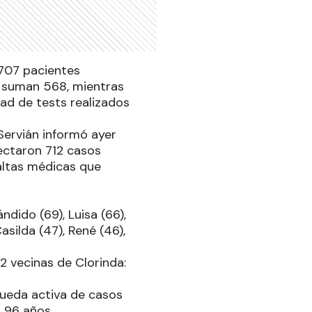
.707 pacientes
s suman 568, mientras
dad de tests realizados
Servián informó ayer
tectaron 712 casos
altas médicas que
ndido (69), Luisa (66),
Casilda (47), René (46),
2 vecinas de Clorinda:
queda activa de casos
a 96 años.