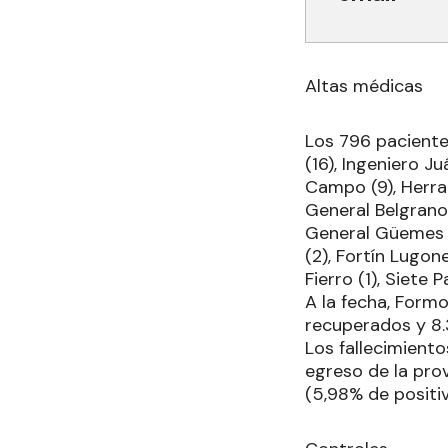
Altas médicas
Los 796 paciente
(16), Ingeniero Juá
Campo (9), Herrad
General Belgrano 
General Güemes (3)
(2), Fortín Lugon
Fierro (1), Siete 
A la fecha, Form
recuperados y 8.
Los fallecimient
egreso de la prov
(5,98% de positi