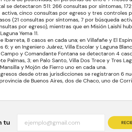
al se detectaron 511: 266 consultas por síntomas, 17
activa, cinco consultas por egreso y tres controles p
casos (21 consultas por síntomas, 7 por búsqueda acti
sultas por egreso), mientras que en Misión Laishí hubo 
 Laguna Yema 11.
e Ibarreta, 8 casos en cada una; en Villafañe y El Espin
6; y en Ingeniero Juárez, Villa Escolar y Laguna Blanc
l Campo y Comandante Fontana se detectaron 4 casos
te Palmas, 3; en Palo Santo, Villa Dos Trece y Tres La
Mansilla y Mojón de Fierro uno en cada una.
ngresos desde otras jurisdicciones se registraron 6 n
 provincia de Buenos Aires, dos de Chaco, uno de Corr
n tu
RECI