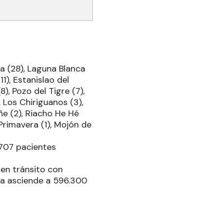
a (28), Laguna Blanca
(11), Estanislao del
), Pozo del Tigre (7),
 Los Chiriguanos (3),
añe (2), Riacho He Hé
Primavera (1), Mojón de
.707 pacientes
 en tránsito con
cha asciende a 596.300