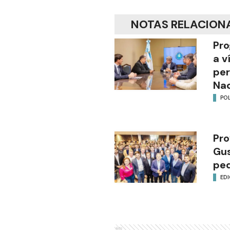
NOTAS RELACION
Pro
a v
per
Nac
POL
Pro
Gus
ped
EDI
Ads