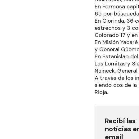
En Formosa capit
65 por búsqueda 
En Clorinda, 36 
estrechos y 3 con
Colorado 17 y en
En Misión Yacaré 
y General Güemes 
En Estanislao de
Las Lomitas y Sie
Naineck, General 
A través de los i
siendo dos de la
Rioja.
Recibí las
noticias e
email