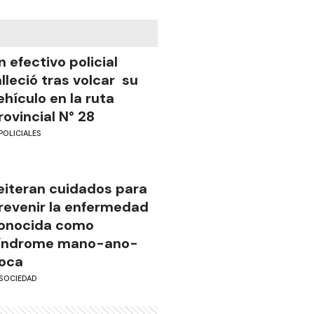
n efectivo policial
alleció tras volcar su
ehículo en la ruta
rovincial N° 28
POLICIALES
eiteran cuidados para
revenir la enfermedad
onocida como
índrome mano-ano-
oca
SOCIEDAD