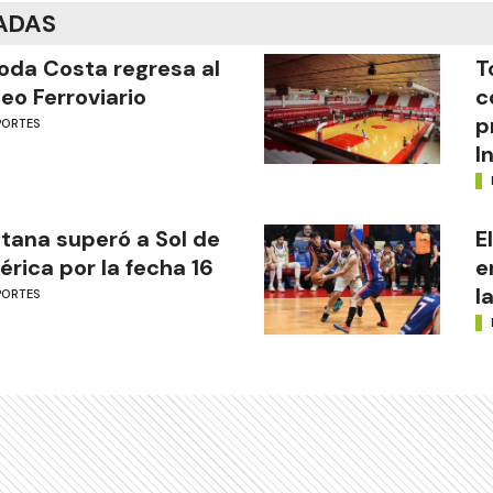
ADAS
oda Costa regresa al
T
eo Ferroviario
c
p
PORTES
I
tana superó a Sol de
E
rica por la fecha 16
e
l
PORTES