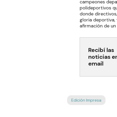
campeones depar
polideportivos qu
donde directivos
gloria deportiva,
afirmación de un
Recibí las
noticias e
email
Edición Impresa