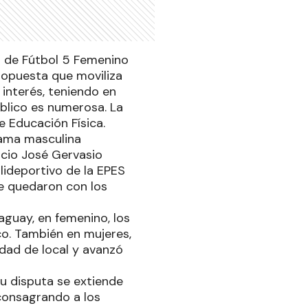
ia de Fútbol 5 Femenino
propuesta que moviliza
 interés, teniendo en
úblico es numerosa. La
e Educación Física.
rama masculina
rcio José Gervasio
lideportivo de la EPES
se quedaron con los
aguay, en femenino, los
co. También en mujeres,
idad de local y avanzó
su disputa se extiende
 consagrando a los