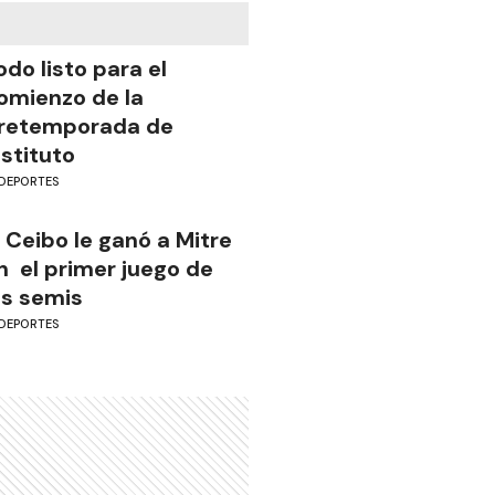
odo listo para el
omienzo de la
retemporada de
nstituto
DEPORTES
l Ceibo le ganó a Mitre
n el primer juego de
as semis
DEPORTES