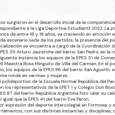
os surgieron en el desarrollo inicial de la competenc
espondiente a la Liga Deportiva Estudiantil 2022. La 
mnos de entre 16 y 18 años, va creciendo en emoción e
da escenario sede de los partidos, la presencia del p
scalización se encuentra a cargo de la Coordinación d
 EPES 35 Arturo Jauretche del barrio San Pedro, en la 
 siguiente instancia los equipos de la EPES 51 de Come
6 Maestra Rosa Minguito de Villa del Carmen. En el po
o, los equipos de la EPES 96 del barrio San Agustín, 
xima ronda en varones y mujeres.
 polideportivo de la Escuela Normal República del Par
on los representativos de la EPET 1 y Colegio Don Bos
PES 87 del barrio República Argentina hizo valer su cal
l igual que la EPES 41 del barrio Eva Perón.
or expresión del deporte intercolegial en Formosa, y 
tamentos, con sus distintas instancias y disciplinas,