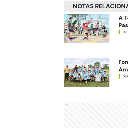
NOTAS RELACION
A T
Pas
DE
Fon
Amé
DE
Ads