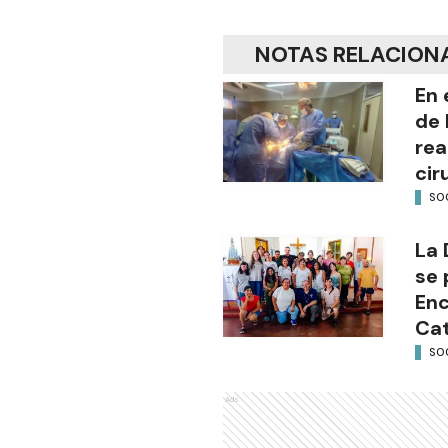
NOTAS RELACION
En 
de 
rea
cir
SO
La 
se 
Enc
Cat
SO
Ads