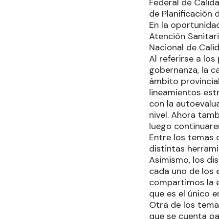
Federal de Calid
de Planificación d
En la oportunidad
Atención Sanitar
Nacional de Cali
Al referirse a lo
gobernanza, la ca
ámbito provincia
lineamientos estr
con la autoevalua
nivel. Ahora tam
luego continuarem
Entre los temas 
distintas herram
Asimismo, los di
cada uno de los 
compartimos la e
que es el único e
Otra de los temas
que se cuenta pa