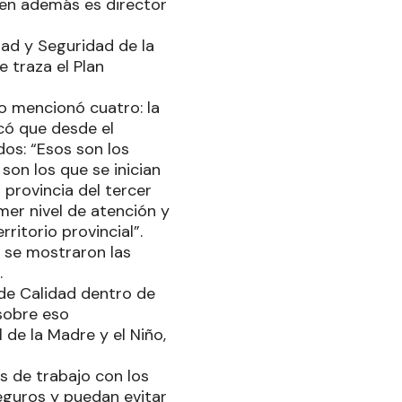
ien además es director
dad y Seguridad de la
 traza el Plan
no mencionó cuatro: la
icó que desde el
os: “Esos son los
son los que se inician
 provincia del tercer
mer nivel de atención y
ritorio provincial”.
e se mostraron las
.
de Calidad dentro de
sobre eso
de la Madre y el Niño,
s de trabajo con los
eguros y puedan evitar