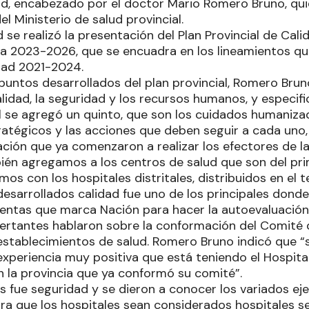
ad, encabezado por el doctor Mario Romero Bruno, qu
el Ministerio de salud provincial.
 se realizó la presentación del Plan Provincial de Cali
ia 2023-2026, que se encuadra en los lineamientos que
dad 2021-2024.
s puntos desarrollados del plan provincial, Romero Bru
lidad, la seguridad y los recursos humanos, y especif
l se agregó un quinto, que son los cuidados humanizad
atégicos y las acciones que deben seguir a cada uno, 
ción que ya comenzaron a realizar los efectores de la
bién agregamos a los centros de salud que son del pri
os con los hospitales distritales, distribuidos en el ter
desarrollados calidad fue uno de los principales dond
ientas que marca Nación para hacer la autoevaluación
sertantes hablaron sobre la conformación del Comité 
establecimientos de salud. Romero Bruno indicó que “
xperiencia muy positiva que está teniendo el Hospital 
n la provincia que ya conformó su comité”.
 fue seguridad y se dieron a conocer los variados eje
ra que los hospitales sean considerados hospitales s