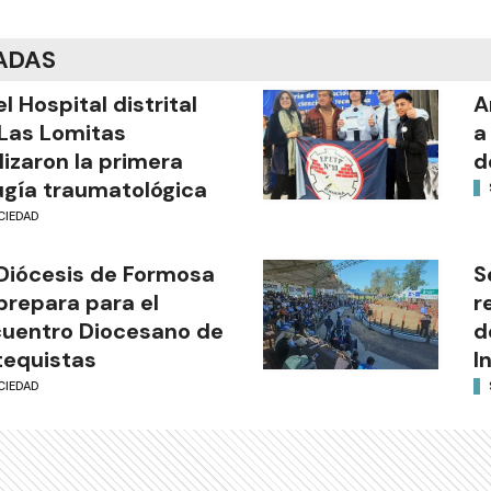
ADAS
el Hospital distrital
A
Las Lomitas
a
lizaron la primera
d
ugía traumatológica
CIEDAD
Diócesis de Formosa
S
prepara para el
r
uentro Diocesano de
d
equistas
I
CIEDAD