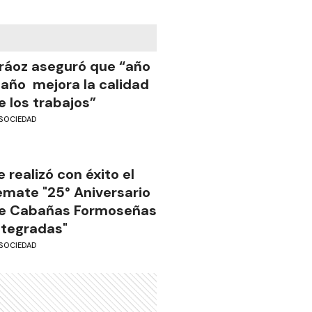
ráoz aseguró que “año
 año mejora la calidad
e los trabajos”
SOCIEDAD
e realizó con éxito el
emate "25° Aniversario
e Cabañas Formoseñas
ntegradas"
SOCIEDAD