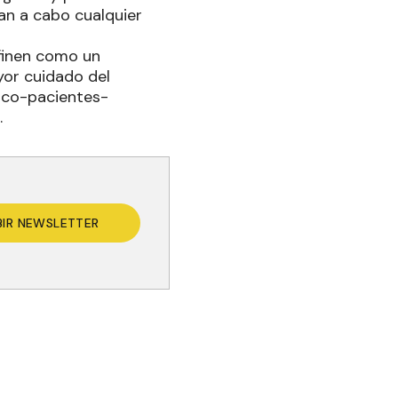
an a cabo cualquier
finen como un
yor cuidado del
ico-pacientes-
.
BIR NEWSLETTER