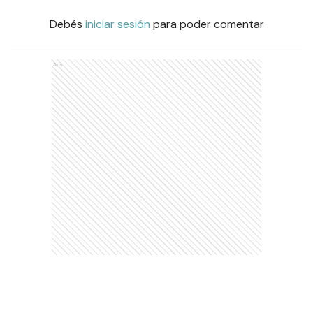
Debés
iniciar sesión
para poder comentar
Ads