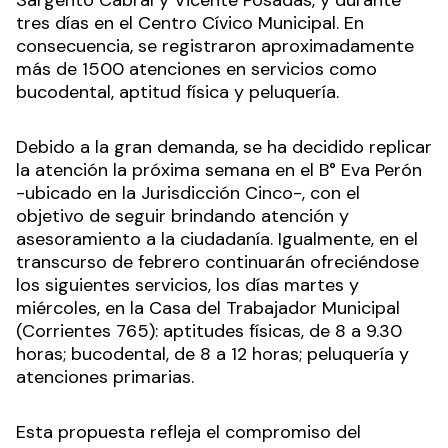
Operativo se llevó a cabo en el barrio 20 de Julio,
en el CeMuArt (Centro Municipal de Artes), en el
edificio ubicado en la intersección de la avenida
Sargento Cabral y Vicente Posadas, y durante
tres días en el Centro Cívico Municipal. En
consecuencia, se registraron aproximadamente
más de 1500 atenciones en servicios como
bucodental, aptitud física y peluquería.
Debido a la gran demanda, se ha decidido replicar
la atención la próxima semana en el B° Eva Perón
-ubicado en la Jurisdicción Cinco-, con el
objetivo de seguir brindando atención y
asesoramiento a la ciudadanía. Igualmente, en el
transcurso de febrero continuarán ofreciéndose
los siguientes servicios, los días martes y
miércoles, en la Casa del Trabajador Municipal
(Corrientes 765): aptitudes físicas, de 8 a 9.30
horas; bucodental, de 8 a 12 horas; peluquería y